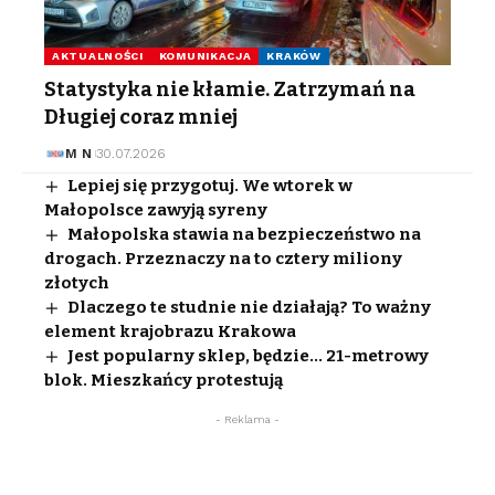
AKTUALNOŚCI
KOMUNIKACJA
KRAKÓW
Statystyka nie kłamie. Zatrzymań na
Długiej coraz mniej
M N
30.07.2026
Lepiej się przygotuj. We wtorek w
Małopolsce zawyją syreny
Małopolska stawia na bezpieczeństwo na
drogach. Przeznaczy na to cztery miliony
złotych
Dlaczego te studnie nie działają? To ważny
element krajobrazu Krakowa
Jest popularny sklep, będzie… 21-metrowy
blok. Mieszkańcy protestują
- Reklama -