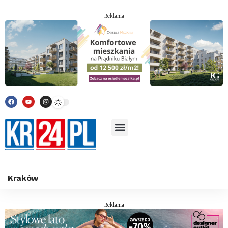
----- Reklama -----
Kraków
----- Reklama -----