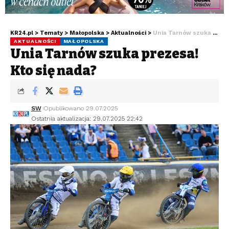
KR24.pl
>
Tematy
>
Małopolska
>
Aktualności
>
Unia Tarnów szuka prezesa! Kto się nada?
AKTUALNOŚCI
MAŁOPOLSKA
Unia Tarnów szuka prezesa!
Kto się nada?
SW
Opublikowano 29.07.2025
Ostatnia aktualizacja: 29.07.2025 22:42