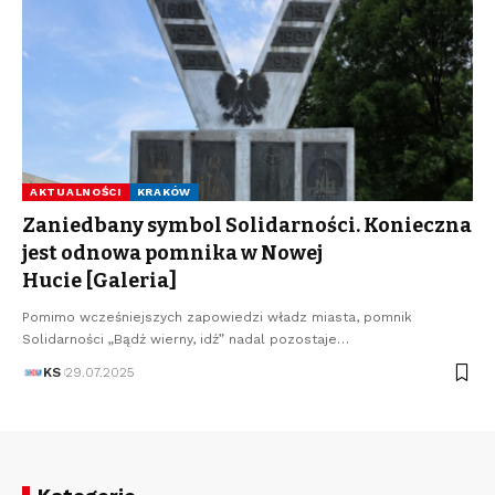
AKTUALNOŚCI
KRAKÓW
Zaniedbany symbol Solidarności. Konieczna
jest odnowa pomnika w Nowej
Hucie [Galeria]
Pomimo wcześniejszych zapowiedzi władz miasta, pomnik
Solidarności „Bądź wierny, idź” nadal pozostaje…
KS
29.07.2025