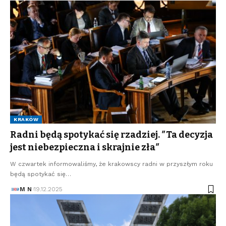
KRAKÓW
Radni będą spotykać się rzadziej. ″Ta decyzja
jest niebezpieczna i skrajnie zła″
W czwartek informowaliśmy, że krakowscy radni w przyszłym roku
będą spotykać się…
M N
19.12.2025