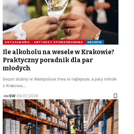
AKTUALNOŚCI
ARTYKUŁY SPONSOROWANE
KRAKÓW
Ile alkoholu na wesele w Krakowie?
Praktyczny poradnik dla par
młodych
Sezon ślubny w Małopolsce trwa w najlepsze, a pary młode
z Krakowa…
SW
08.07.2026