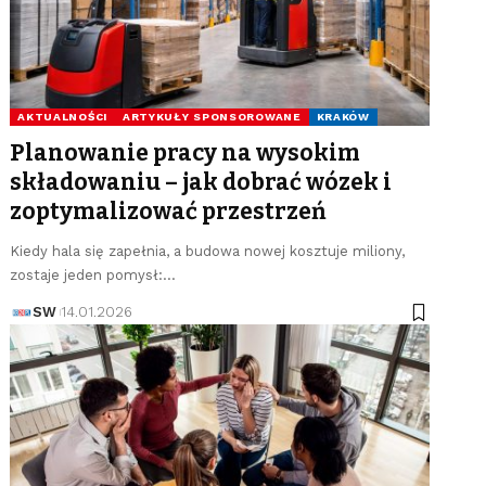
AKTUALNOŚCI
ARTYKUŁY SPONSOROWANE
KRAKÓW
Planowanie pracy na wysokim
składowaniu – jak dobrać wózek i
zoptymalizować przestrzeń
Kiedy hala się zapełnia, a budowa nowej kosztuje miliony,
zostaje jeden pomysł:…
SW
14.01.2026