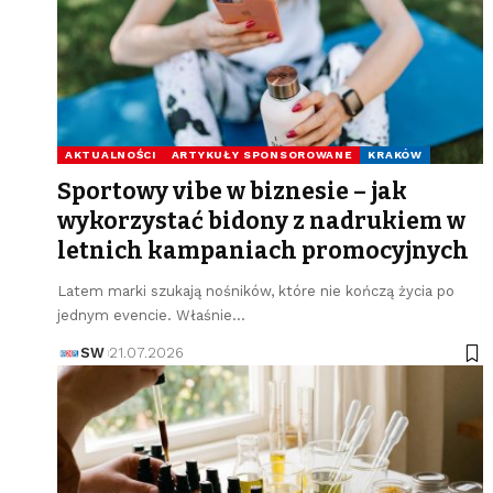
AKTUALNOŚCI
ARTYKUŁY SPONSOROWANE
KRAKÓW
Sportowy vibe w biznesie – jak
wykorzystać bidony z nadrukiem w
letnich kampaniach promocyjnych
Latem marki szukają nośników, które nie kończą życia po
jednym evencie. Właśnie…
SW
21.07.2026