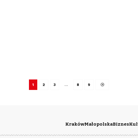
1
2
3
…
8
9
Kraków
Małopolska
Biznes
Kul