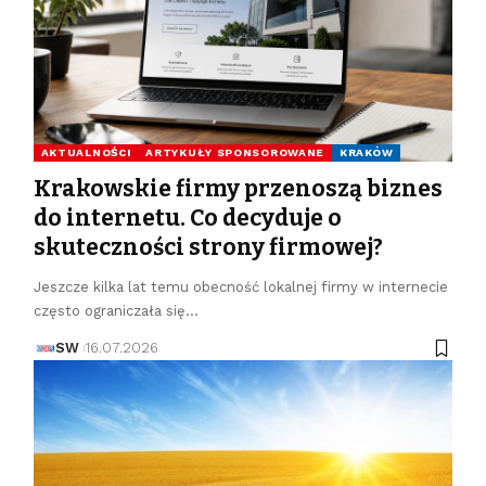
AKTUALNOŚCI
ARTYKUŁY SPONSOROWANE
KRAKÓW
Krakowskie firmy przenoszą biznes
do internetu. Co decyduje o
skuteczności strony firmowej?
Jeszcze kilka lat temu obecność lokalnej firmy w internecie
często ograniczała się…
SW
16.07.2026