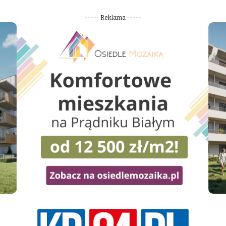
----- Reklama -----