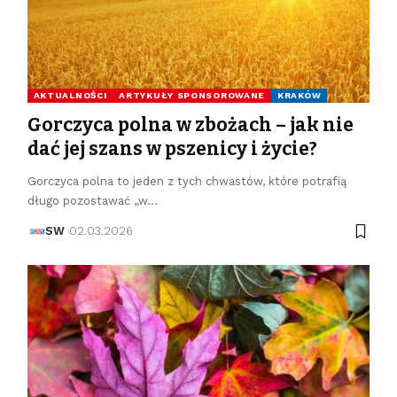
AKTUALNOŚCI
ARTYKUŁY SPONSOROWANE
KRAKÓW
Gorczyca polna w zbożach – jak nie
dać jej szans w pszenicy i życie?
Gorczyca polna to jeden z tych chwastów, które potrafią
długo pozostawać „w…
SW
02.03.2026