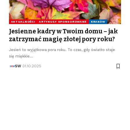
AKTUALNOŚCI
ARTYKUŁY SPONSOROWANE
KRAKÓW
Jesienne kadry w Twoim domu – jak
zatrzymać magię złotej pory roku?
Jesień to wyjątkowa pora roku. To czas, gdy światło staje
się miękkie…
SW
31.10.2025