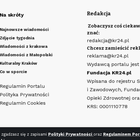
Redakcja
Na skróty
Zobaczysz coś ciekaw
Najnowsze wiadomości
znać:
Zdjęcie tygodnia
redakcja@kr24.pl
Wiadomości z krakowa
Chcesz zamieścić rek
Wiadomości z Małopolski
reklama@kr24.pl
Kulturalny Kraków
Wydawcą portalu jest
Co w sporcie
Fundacja KR24.pl
Wpisana do rejestru 
Regulamin Portalu
i Zawodowych, Funda
Polityka Prywatności
Opieki Zdrowotnej or
Regulamin Cookies
KRS: 0001110778
 zgadzasz się z zapisami
Polityki Prywatności
oraz
Regulaminem Por