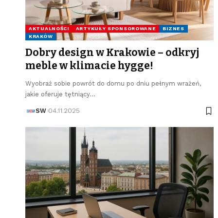
AKTUALNOŚCI
ARTYKUŁY SPONSOROWANE
BIZNES
KRAKÓW
Dobry design w Krakowie – odkryj
meble w klimacie hygge!
Wyobraź sobie powrót do domu po dniu pełnym wrażeń,
jakie oferuje tętniący…
SW
04.11.2025