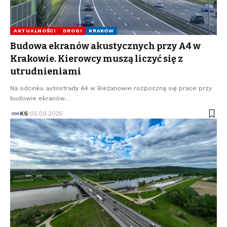
AKTUALNOŚCI
DROGI
KRAKÓW
Budowa ekranów akustycznych przy A4 w
Krakowie. Kierowcy muszą liczyć się z
utrudnieniami
Na odcinku autostrady A4 w Bieżanowie rozpoczną się prace przy
budowie ekranów…
KS
05.09.2025