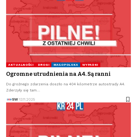
AKTUALNOŚCI
DROGI
MAŁOPOLSKA
WYPADKI
Ogromne utrudnienia na A4. Są ranni
Do groźnego zdarzenia doszło na 404 kilometrze autostrady A4.
Zderzyły się tam…
SW
13.11.2025