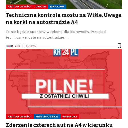
AKTUALNOŚCI
DROGI
KRAKÓW
Techniczna kontrola mostu na Wiśle. Uwaga
na korki na autostradzie A4
To nie będzie spokojny weekend dla kierowców. Przegląd
techniczny mostu na autostradzie…
KS
08.08.2025
AKTUALNOŚCI
MAŁOPOLSKA
WYPADKI
Zderzenie czterech aut na A4 w kierunku