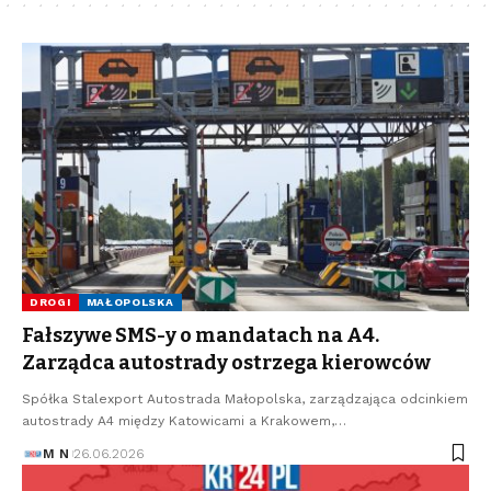
DROGI
MAŁOPOLSKA
Fałszywe SMS-y o mandatach na A4.
Zarządca autostrady ostrzega kierowców
Spółka Stalexport Autostrada Małopolska, zarządzająca odcinkiem
autostrady A4 między Katowicami a Krakowem,…
M N
26.06.2026