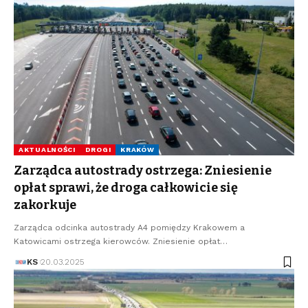
AKTUALNOŚCI
DROGI
KRAKÓW
Zarządca autostrady ostrzega: Zniesienie
opłat sprawi, że droga całkowicie się
zakorkuje
Zarządca odcinka autostrady A4 pomiędzy Krakowem a
Katowicami ostrzega kierowców. Zniesienie opłat…
KS
20.03.2025