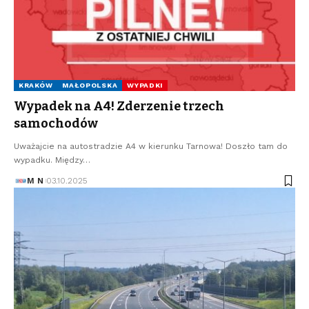
KRAKÓW
MAŁOPOLSKA
WYPADKI
Wypadek na A4! Zderzenie trzech
samochodów
Uważajcie na autostradzie A4 w kierunku Tarnowa! Doszło tam do
wypadku. Między…
M N
03.10.2025