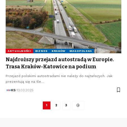
AKTUALNOŚCI
BIZNES
KRAKÓW
MAŁOPOLSKA
Najdroższy przejazd autostradą w Europie.
Trasa Kraków-Katowice na podium
Przejazd polskimi autostradami nie należy do najtańszych. Jak
prezentują się na tle…
KS
13.03.2025
1
2
3