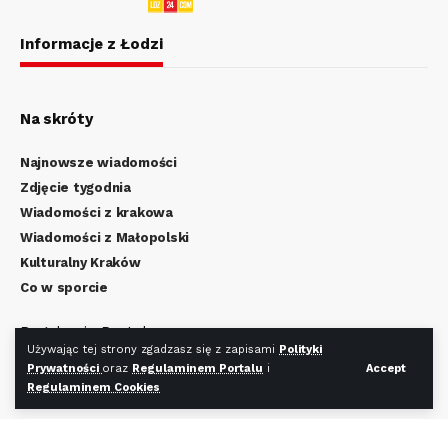
Informacje z Łodzi
Na skróty
Najnowsze wiadomości
Zdjęcie tygodnia
Wiadomości z krakowa
Wiadomości z Małopolski
Kulturalny Kraków
Co w sporcie
Regulamin Portalu
Używając tej strony zgadzasz się z zapisami
Polityki
Polityka Prywatności
Prywatności
oraz
Regulaminem Portalu
i
Accept
Regulamin Cookies
Regulaminem Cookies
Redakcja