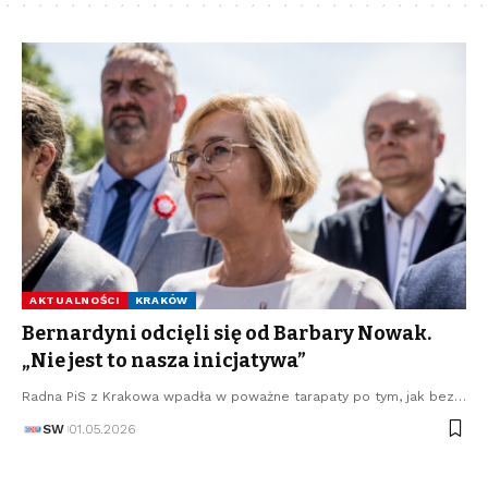
AKTUALNOŚCI
KRAKÓW
Bernardyni odcięli się od Barbary Nowak.
„Nie jest to nasza inicjatywa”
Radna PiS z Krakowa wpadła w poważne tarapaty po tym, jak bez…
SW
01.05.2026