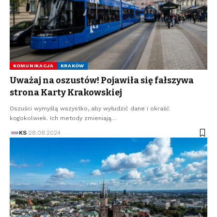
KOMUNIKACJA
KRAKÓW
Uważaj na oszustów! Pojawiła się fałszywa
strona Karty Krakowskiej
Oszuści wymyślą wszystko, aby wyłudzić dane i okraść
kogokolwiek. Ich metody zmieniają…
KS
28.08.2024