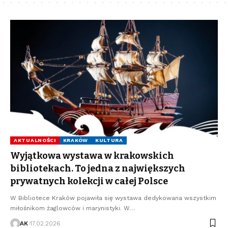
AKTUALNOŚCI
KRAKÓW
KULTURA
Wyjątkowa wystawa w krakowskich
bibliotekach. To jedna z największych
prywatnych kolekcji w całej Polsce
W Bibliotece Kraków pojawiła się wystawa dedykowana wszystkim
miłośnikom żaglowców i marynistyki. W…
AK
17.02.2026