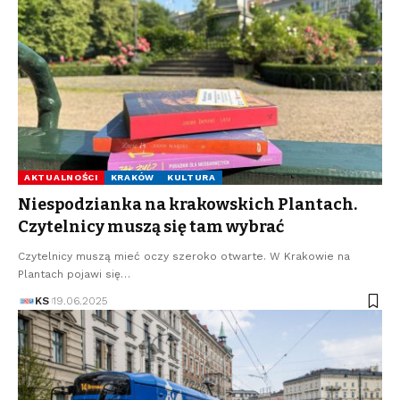
AKTUALNOŚCI
KRAKÓW
KULTURA
Niespodzianka na krakowskich Plantach.
Czytelnicy muszą się tam wybrać
Czytelnicy muszą mieć oczy szeroko otwarte. W Krakowie na
Plantach pojawi się…
KS
19.06.2025