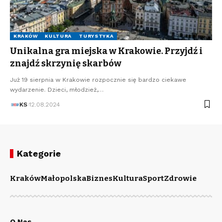
KRAKÓW
KULTURA
TURYSTYKA
Unikalna gra miejska w Krakowie. Przyjdź i
znajdź skrzynię skarbów
Już 19 sierpnia w Krakowie rozpocznie się bardzo ciekawe
wydarzenie. Dzieci, młodzież,…
KS
12.08.2024
Kategorie
Kraków
Małopolska
Biznes
Kultura
Sport
Zdrowie
O Nas