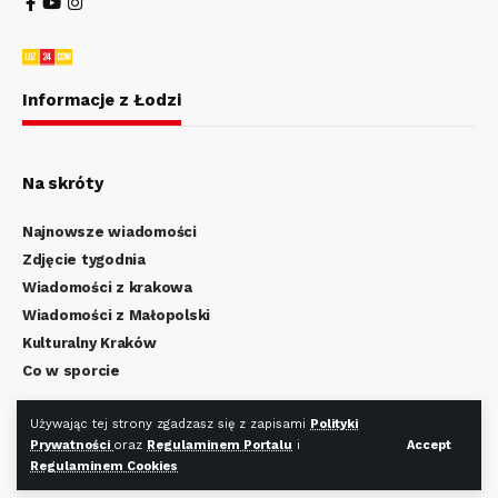
Informacje z Łodzi
Na skróty
Najnowsze wiadomości
Zdjęcie tygodnia
Wiadomości z krakowa
Wiadomości z Małopolski
Kulturalny Kraków
Co w sporcie
Regulamin Portalu
Używając tej strony zgadzasz się z zapisami
Polityki
Prywatności
oraz
Regulaminem Portalu
i
Accept
Polityka Prywatności
Regulaminem Cookies
Regulamin Cookies