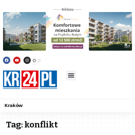
----- Reklama -----
Kraków
Tag:
konflikt