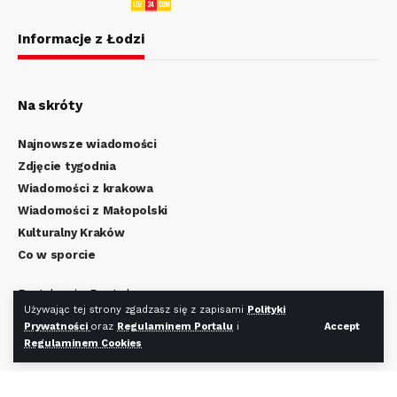
Informacje z Łodzi
Na skróty
Najnowsze wiadomości
Zdjęcie tygodnia
Wiadomości z krakowa
Wiadomości z Małopolski
Kulturalny Kraków
Co w sporcie
Regulamin Portalu
Używając tej strony zgadzasz się z zapisami
Polityki
Polityka Prywatności
Prywatności
oraz
Regulaminem Portalu
i
Accept
Regulamin Cookies
Regulaminem Cookies
Redakcja