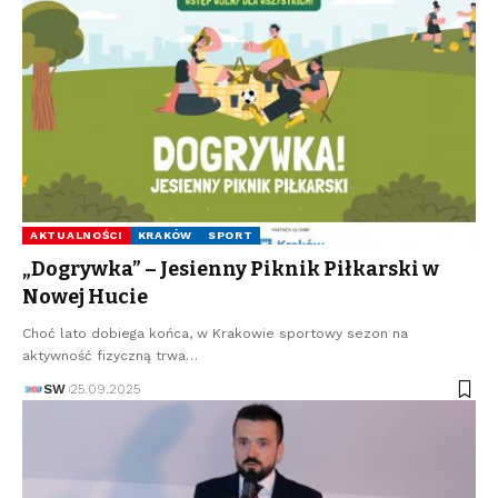
AKTUALNOŚCI
KRAKÓW
SPORT
„Dogrywka” – Jesienny Piknik Piłkarski w
Nowej Hucie
Choć lato dobiega końca, w Krakowie sportowy sezon na
aktywność fizyczną trwa…
SW
25.09.2025