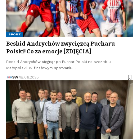
SPORT
Beskid Andrychów zwycięzcą Pucharu
Polski! Co za emocje [ZDJĘCIA]
Beskid Andrychów sięgnął po Puchar Polski na szczeblu
Małopolski. W finałowym spotkaniu…
SW
18.06.2025