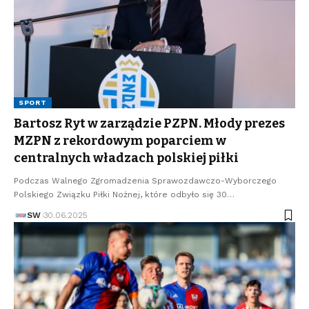
SPORT
Bartosz Ryt w zarządzie PZPN. Młody prezes
MZPN z rekordowym poparciem w
centralnych władzach polskiej piłki
Podczas Walnego Zgromadzenia Sprawozdawczo-Wyborczego
Polskiego Związku Piłki Nożnej, które odbyło się 30…
SW
30.06.2025