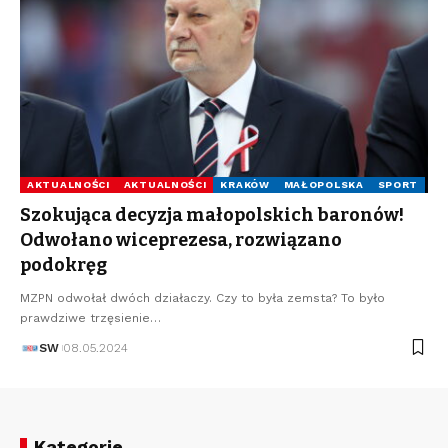
AKTUALNOŚCI
AKTUALNOŚCI
KRAKÓW
MAŁOPOLSKA
SPORT
Szokująca decyzja małopolskich baronów!
Odwołano wiceprezesa, rozwiązano
podokręg
MZPN odwołał dwóch działaczy. Czy to była zemsta? To było
prawdziwe trzęsienie…
SW
08.05.2024
Kategorie