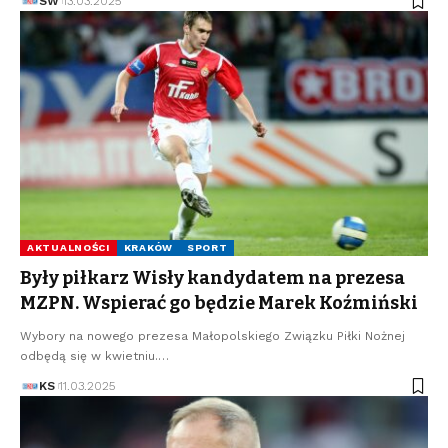
SW
13.03.2025
AKTUALNOŚCI
KRAKÓW
SPORT
Były piłkarz Wisły kandydatem na prezesa
MZPN. Wspierać go będzie Marek Koźmiński
Wybory na nowego prezesa Małopolskiego Związku Piłki Nożnej
odbędą się w kwietniu.…
KS
11.03.2025