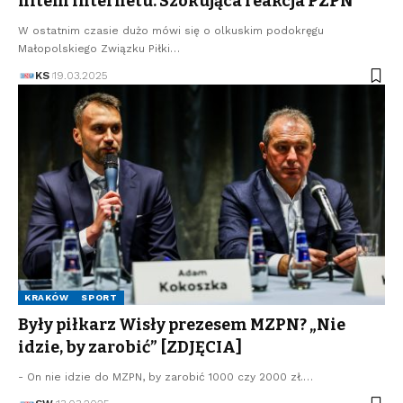
hitem internetu. Szokująca reakcja PZPN
W ostatnim czasie dużo mówi się o olkuskim podokręgu
Małopolskiego Związku Piłki…
KS
19.03.2025
KRAKÓW
SPORT
Były piłkarz Wisły prezesem MZPN? „Nie
idzie, by zarobić” [ZDJĘCIA]
- On nie idzie do MZPN, by zarobić 1000 czy 2000 zł.…