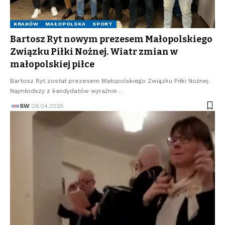
KRAKÓW
MAŁOPOLSKA
SPORT
Bartosz Ryt nowym prezesem Małopolskiego
Związku Piłki Nożnej. Wiatr zmian w
małopolskiej piłce
Bartosz Ryt został prezesem Małopolskiego Związku Piłki Nożnej.
Najmłodszy z kandydatów wyraźnie…
SW
26.04.2025