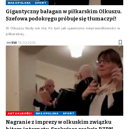
MAŁOPOLSKA
SPORT
Gigantyczny bałagan w piłkarskim Olkuszu.
Szefowa podokręgu próbuje się tłumaczyć!
W Olkuszu Nudy nie ma. Po tym jak ujawniono nieprawidłowości w
piłkarskiej…
SW
19.03.2025
AKTUALNOŚCI
MAŁOPOLSKA
SPORT
Nagranie z imprezy w olkuskim związku