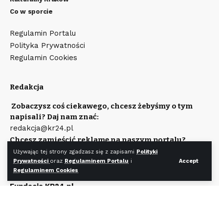
Co w sporcie
Regulamin Portalu
Polityka Prywatności
Regulamin Cookies
Redakcja
Zobaczysz coś ciekawego, chcesz żebyśmy o tym
napisali? Daj nam znać:
redakcja@kr24.pl
Chcesz zamieścić reklamę na naszym portalu?
Napisz:
Używając tej strony zgadzasz się z zapisami
Polityki
reklama@kr24.pl
Prywatności
oraz
Regulaminem Portalu
i
Accept
Regulaminem Cookies
Wydawcą portalu jest
Fundacja KR24.pl
Wpisana do rejestru Stowarzyszeń, Innych Organizacji
Społecznych i Zawodowych, Fundacji Oraz