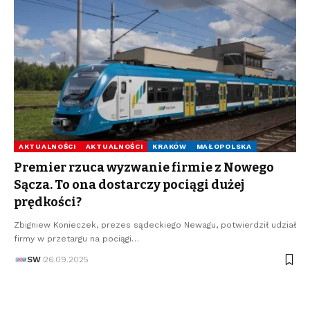
AKTUALNOŚCI
AKTUALNOŚCI
KRAKÓW
MAŁOPOLSKA
Premier rzuca wyzwanie firmie z Nowego
Sącza. To ona dostarczy pociągi dużej
prędkości?
Zbigniew Konieczek, prezes sądeckiego Newagu, potwierdził udział
firmy w przetargu na pociągi…
SW
26.09.2025