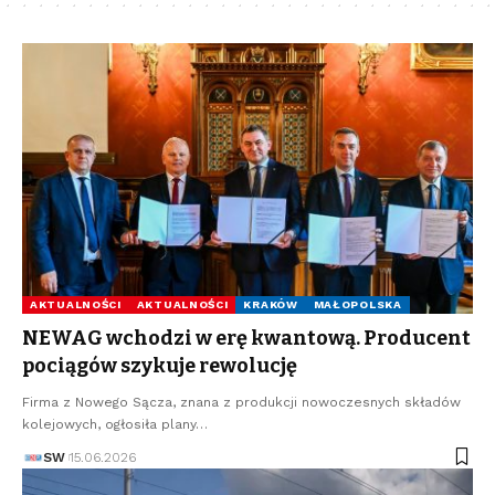
AKTUALNOŚCI
AKTUALNOŚCI
KRAKÓW
MAŁOPOLSKA
NEWAG wchodzi w erę kwantową. Producent
pociągów szykuje rewolucję
Firma z Nowego Sącza, znana z produkcji nowoczesnych składów
kolejowych, ogłosiła plany…
SW
15.06.2026