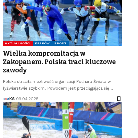
AKTUALNOŚCI
KRAKÓW
SPORT
Wielka kompromitacja w
Zakopanem. Polska traci kluczowe
zawody
Polska straciła możliwość organizacji Pucharu Świata w
łyżwiarstwie szybkim. Powodem jest przeciągająca się…
KS
09.04.2025