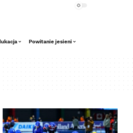
dukacja
Powitanie jesieni