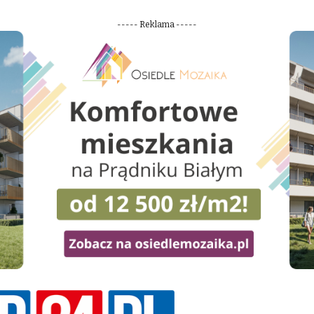
----- Reklama -----