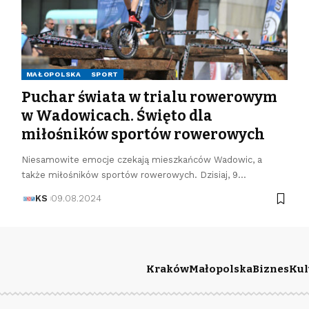
MAŁOPOLSKA
SPORT
Puchar świata w trialu rowerowym
w Wadowicach. Święto dla
miłośników sportów rowerowych
Niesamowite emocje czekają mieszkańców Wadowic, a
także miłośników sportów rowerowych. Dzisiaj, 9…
KS
09.08.2024
Kraków
Małopolska
Biznes
Kul