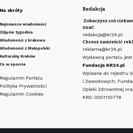
Redakcja
Na skróty
Zobaczysz coś ciekaw
Najnowsze wiadomości
znać:
Zdjęcie tygodnia
redakcja@kr24.pl
Wiadomości z krakowa
Chcesz zamieścić rek
Wiadomości z Małopolski
reklama@kr24.pl
Kulturalny Kraków
Wydawcą portalu jest
Co w sporcie
Fundacja KR24.pl
Wpisana do rejestru 
Regulamin Portalu
i Zawodowych, Funda
Polityka Prywatności
Opieki Zdrowotnej or
Regulamin Cookies
KRS: 0001110778