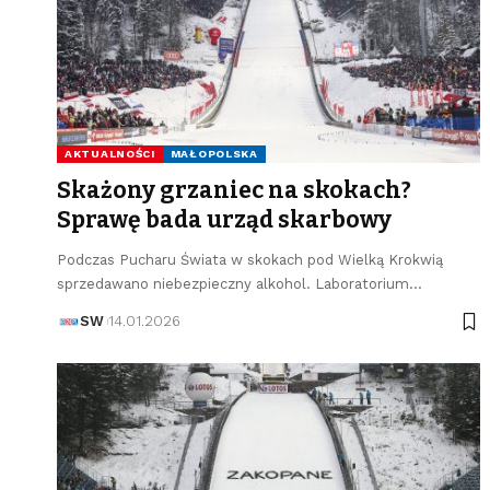
AKTUALNOŚCI
MAŁOPOLSKA
Skażony grzaniec na skokach?
Sprawę bada urząd skarbowy
Podczas Pucharu Świata w skokach pod Wielką Krokwią
sprzedawano niebezpieczny alkohol. Laboratorium…
SW
14.01.2026