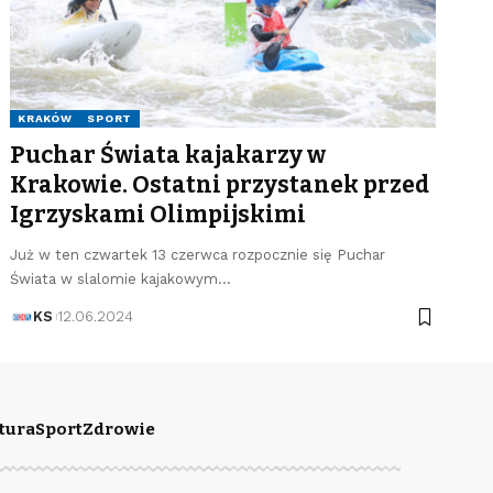
KRAKÓW
SPORT
Puchar Świata kajakarzy w
Krakowie. Ostatni przystanek przed
Igrzyskami Olimpijskimi
Już w ten czwartek 13 czerwca rozpocznie się Puchar
Świata w slalomie kajakowym…
KS
12.06.2024
tura
Sport
Zdrowie