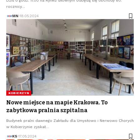
Dziś o godz. 11.00 na Rynku Głównym odbędą się obchody 80.
rocznicy…
MN
18.05.2024
KOBIERZYN
Nowe miejsce na mapie Krakowa. To
zabytkowa pralnia szpitalna
Budynek pralni dawnego Zakładu dla Umysłowo i Nerwowo Chorych
w Kobierzynie zyskał…
KS
17.05.2024