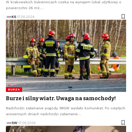
W krakowskich Sukiennicach czeka na wynajem lokal użytkowy o
powierzchni 26 m2.…
KS
17.05.2024
BURZA
Burze i silny wiatr. Uwaga na samochody!
Nadchodzi załamanie pogody. IMGW wydało komunikat. Po ciepłych
wiosennych dniach nadchodzi załamanie…
SW
17.05.2024