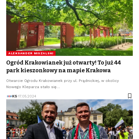
ALEKSANDER MISZALSKI
Ogród Krakowianek już otwarty! To już 44
park kieszonkowy na mapie Krakowa
Otwarcie Ogrodu Krakowianek przy ul. Prądnickiej, w okolicy
Nowego Kleparza stało się…
KS
17.05.2024