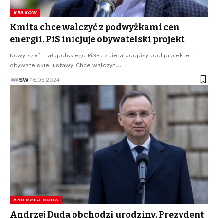
KRAKÓW
Kmita chce walczyć z podwyżkami cen
energii. PiS inicjuje obywatelski projekt
Nowy szef małopolskiego PiS-u zbiera podpisy pod projektem
obywatelskiej ustawy. Chce walczyć…
SW
16.05.2024
ANDRZEJ DUDA
Andrzej Duda obchodzi urodziny. Prezydent