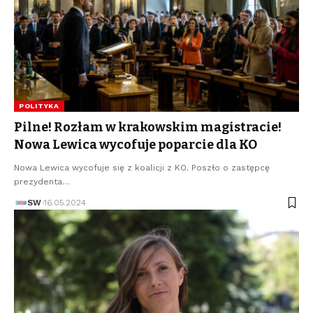
POLITYKA
Pilne! Rozłam w krakowskim magistracie!
Nowa Lewica wycofuje poparcie dla KO
Nowa Lewica wycofuje się z koalicji z KO. Poszło o zastępcę
prezydenta…
SW
16.05.2024