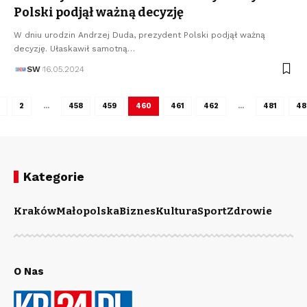
Polski podjął ważną decyzję
W dniu urodzin Andrzej Duda, prezydent Polski podjął ważną
decyzję. Ułaskawił samotną…
SW
16.05.2024
2
…
458
459
460
461
462
…
481
48
Kategorie
Kraków
Małopolska
Biznes
Kultura
Sport
Zdrowie
O Nas