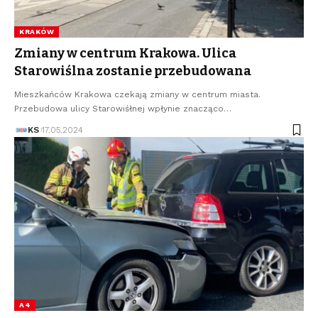
KRAKÓW
Zmiany w centrum Krakowa. Ulica
Starowiślna zostanie przebudowana
Mieszkańców Krakowa czekają zmiany w centrum miasta.
Przebudowa ulicy Starowiśłnej wpłynie znacząco…
KS
17.05.2024
A4