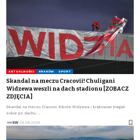
AKTUALNOŚCI
KRAKÓW
SPORT
Skandal na meczu Cracovii! Chuligani
Widzewa weszli na dach stadionu [ZOBACZ
ZDJĘCIA]
Skandal na meczu Cracovii. Kibole Widzewa i krakowian biegali
sobie po dachu.…
SW
05.08.2024