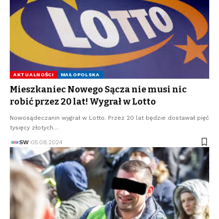
AKTUALNOŚCI
MAŁOPOLSKA
Mieszkaniec Nowego Sącza nie musi nic
robić przez 20 lat! Wygrał w Lotto
Nowosądeczanin wygrał w Lotto. Przez 20 lat będzie dostawał pięć
tysięcy złotych…
SW
05.08.2024