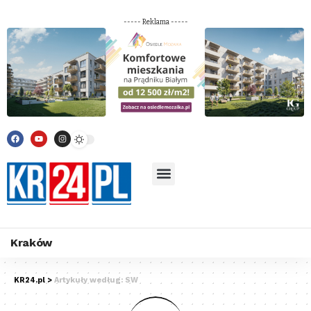
----- Reklama -----
Kraków
KR24.pl
>
Artykuły według: SW