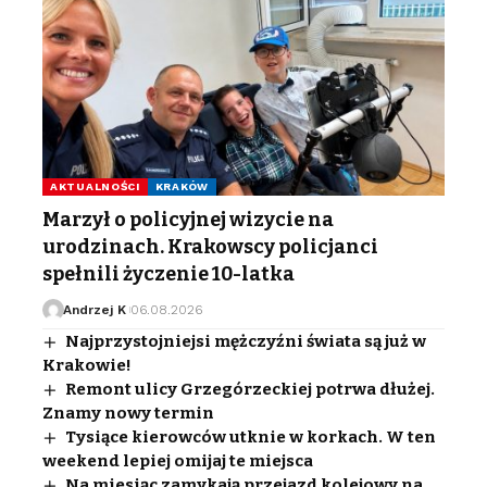
AKTUALNOŚCI
KRAKÓW
Marzył o policyjnej wizycie na
urodzinach. Krakowscy policjanci
spełnili życzenie 10-latka
Andrzej K
06.08.2026
Najprzystojniejsi mężczyźni świata są już w
Krakowie!
Remont ulicy Grzegórzeckiej potrwa dłużej.
Znamy nowy termin
Tysiące kierowców utknie w korkach. W ten
weekend lepiej omijaj te miejsca
Na miesiąc zamykają przejazd kolejowy na