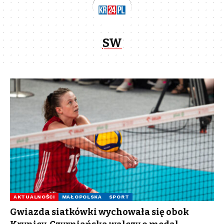
SW
AKTUALNOŚCI
MAŁOPOLSKA
SPORT
Gwiazda siatkówki wychowała się obok