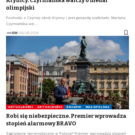
Krynicy. Czyrniańska walczy o medal
olimpijski
Pochodzi z Czyrnej obok Krynicy i jest gwiazdą siatkówki. Martyna
Czyrniańska we…
SW
06.08.2024
AKTUALNOŚCI
AKTUALNOŚCI
KRAKÓW
MAŁOPOLSKA
Robi się niebezpieczne. Premier wprowadza
stopień alarmowy BRAVO
Zagrożenie terrorystyczne w Polsce? Premier wprowadza stopień