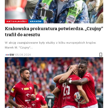
AKTUALNOŚCI
KRAKÓW
Krakowska prokuratura potwierdza. „Czujny”
trafił do aresztu
W akcję zaangażowane były służby z kilku europejskich krajów.
Marek M. "Czujny"…
SW
05.08.2024