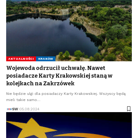
AKTUALNOŚCI
KRAKÓW
Wojewoda odrzucił uchwałę. Nawet
posiadacze Karty Krakowskiej staną w
kolejkach na Zakrzówek
Nie będzie ulgi dla posiadaczy Karty Krakowskiej. Wszyscy będą
mieli takie samo…
SW
05.08.2024