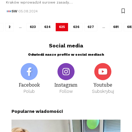
Kraków wprowadził surowe zasady.…
SW
05.08.2024
1
2
…
623
624
625
626
627
…
681
68
Social media
Odwiedź nasze profile w social mediach
Facebook
Instagram
Youtube
Polub
Follow
Subskrybuj
Popularne wiadomości