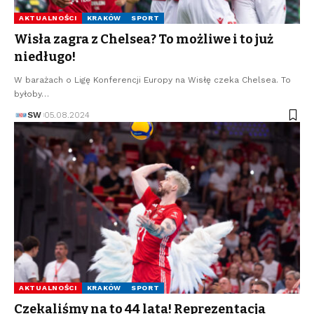
AKTUALNOŚCI
KRAKÓW
SPORT
Wisła zagra z Chelsea? To możliwe i to już
niedługo!
W barażach o Ligę Konferencji Europy na Wisłę czeka Chelsea. To
byłoby…
SW
05.08.2024
AKTUALNOŚCI
KRAKÓW
SPORT
Czekaliśmy na to 44 lata! Reprezentacja