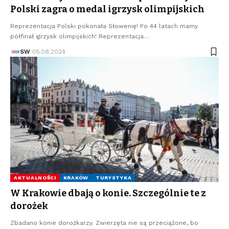
Polski zagra o medal igrzysk olimpijskich
Reprezentacja Polski pokonała Słowenię! Po 44 latach mamy
półfinał igrzysk olimpijskich! Reprezentacja…
SW
05.08.2024
AKTUALNOŚCI
KRAKÓW
TURYSTYKA
W Krakowie dbają o konie. Szczególnie te z
dorożek
Zbadano konie dorożkarzy. Zwierzęta nie są przeciążone, bo