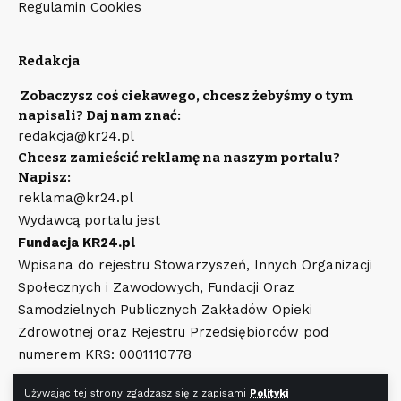
Regulamin Cookies
Redakcja
Zobaczysz coś ciekawego, chcesz żebyśmy o tym
napisali? Daj nam znać:
redakcja@kr24.pl
Chcesz zamieścić reklamę na naszym portalu?
Napisz:
reklama@kr24.pl
Wydawcą portalu jest
Fundacja KR24.pl
Wpisana do rejestru Stowarzyszeń, Innych Organizacji
Społecznych i Zawodowych, Fundacji Oraz
Samodzielnych Publicznych Zakładów Opieki
Zdrowotnej oraz Rejestru Przedsiębiorców pod
numerem KRS: 0001110778
Używając tej strony zgadzasz się z zapisami
Polityki