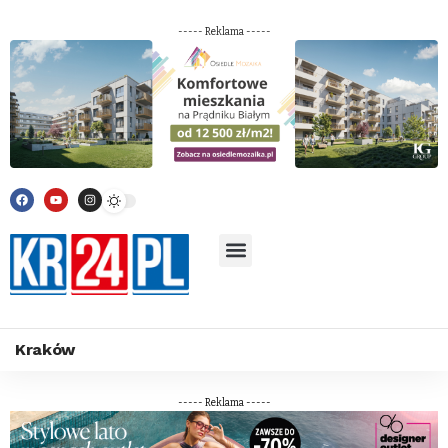
----- Reklama -----
Kraków
----- Reklama -----