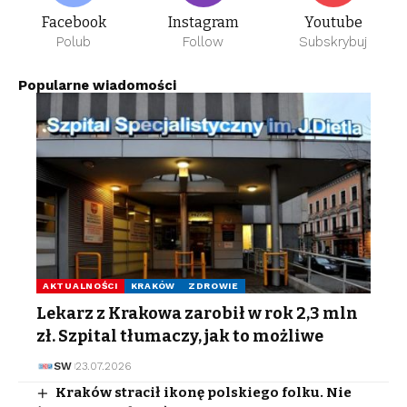
Facebook
Instagram
Youtube
Polub
Follow
Subskrybuj
Popularne wiadomości
AKTUALNOŚCI
KRAKÓW
ZDROWIE
Lekarz z Krakowa zarobił w rok 2,3 mln
zł. Szpital tłumaczy, jak to możliwe
SW
23.07.2026
Kraków stracił ikonę polskiego folku. Nie