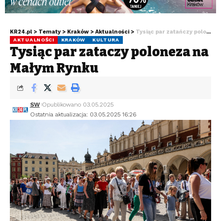
KR24.pl
>
Tematy
>
Kraków
>
Aktualności
>
Tysiąc par zatańczy poloneza na Małym Rynku
AKTUALNOŚCI
KRAKÓW
KULTURA
Tysiąc par zatańczy poloneza na
Małym Rynku
SW
Opublikowano 03.05.2025
Ostatnia aktualizacja: 03.05.2025 16:26