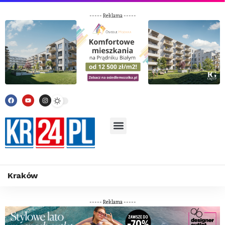
----- Reklama -----
Kraków
----- Reklama -----