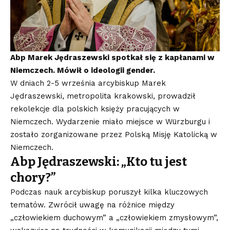
Abp Marek Jędraszewski spotkał się z kapłanami w
Niemczech. Mówił o ideologii gender.
W dniach 2-5 września arcybiskup Marek
Jędraszewski, metropolita krakowski, prowadził
rekolekcje dla polskich księży pracujących w
Niemczech. Wydarzenie miało miejsce w Würzburgu i
zostało zorganizowane przez Polską Misję Katolicką w
Niemczech.
Abp Jędraszewski: „Kto tu jest
chory?”
Podczas nauk arcybiskup poruszył kilka kluczowych
tematów. Zwrócił uwagę na różnice między
„człowiekiem duchowym” a „człowiekiem zmysłowym”,