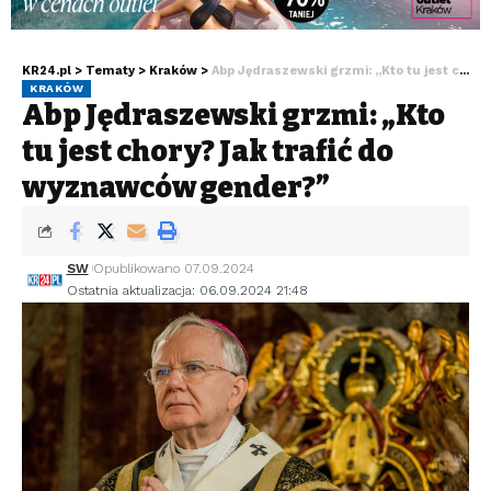
KR24.pl
>
Tematy
>
Kraków
>
Abp Jędraszewski grzmi: „Kto tu jest chory? Jak trafić do wyznawców gender?”
KRAKÓW
Abp Jędraszewski grzmi: „Kto
tu jest chory? Jak trafić do
wyznawców gender?”
SW
Opublikowano 07.09.2024
Ostatnia aktualizacja: 06.09.2024 21:48