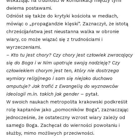
wskazując na trudności w komunikacji między tymi
dwiema postawami.
Odniósł się także do krytyki kościoła w mediach,
mówiąc o „propagandzie klęski”. Zaznaczył, że istotą
chrześcijaństwa jest nieustanna walka w obronie
wiary, co może wiązać się z trudnościami i
wyrzeczeniami.
– Kto tu jest chory? Czy chory jest człowiek zwracający
się do Boga i w Nim upatruje swoją nadzieję? Czy
człowiekiem chorym jest ten, który nie dostrzega
wymiary religijnego i sam się niejako duchowo
amputuje? Jak trafić z Ewangelią do wyznawców
ideologii m.in. takich jak gender
– pytał.
W swoich naukach metropolita krakowski podkreślił
rolę kapłanów jako „pomocników Boga”, zaznaczając
jednocześnie, że ostateczny wzrost wiary zależy od
samego Boga. Zachęcał do wierności powołaniu i
służby, mimo możliwych przeciwności.