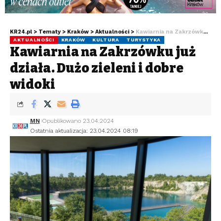
KR24.pl
>
Tematy
>
Kraków
>
Aktualności
>
Kawiarnia na Zakrzówku już działa. Dużo zieleni i dobre widoki
AKTUALNOŚCI
KRAKÓW
KULTURA
TURYSTYKA
Kawiarnia na Zakrzówku już
działa. Dużo zieleni i dobre
widoki
MN
Opublikowano 23.04.2024
Ostatnia aktualizacja: 23.04.2024 08:19