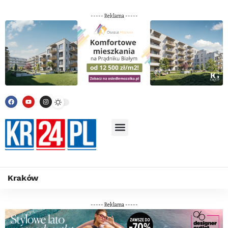
----- Reklama -----
Kraków
----- Reklama -----