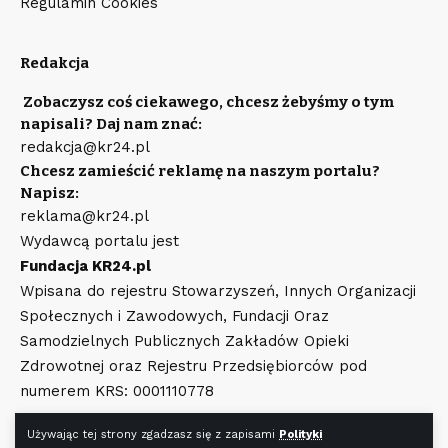
Regulamin Cookies
Redakcja
Zobaczysz coś ciekawego, chcesz żebyśmy o tym
napisali? Daj nam znać:
redakcja@kr24.pl
Chcesz zamieścić reklamę na naszym portalu?
Napisz:
reklama@kr24.pl
Wydawcą portalu jest
Fundacja KR24.pl
Wpisana do rejestru Stowarzyszeń, Innych Organizacji
Społecznych i Zawodowych, Fundacji Oraz
Samodzielnych Publicznych Zakładów Opieki
Zdrowotnej oraz Rejestru Przedsiębiorców pod
numerem KRS: 0001110778
Używając tej strony zgadzasz się z zapisami
Polityki