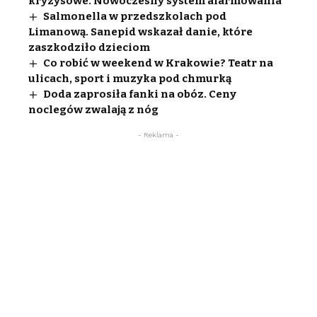
kryzysowe. Nowoczesny system alarmowania
Salmonella w przedszkolach pod
Limanową. Sanepid wskazał danie, które
zaszkodziło dzieciom
Co robić w weekend w Krakowie? Teatr na
ulicach, sport i muzyka pod chmurką
Doda zaprosiła fanki na obóz. Ceny
noclegów zwalają z nóg
- Reklama -