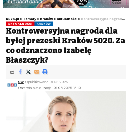
KR24.pl
>
Tematy
>
Kraków
>
Aktualności
>
Kontrowersyjna nagroda dla byłej prezeski Kraków 5020. Za co odznaczono Izabelę Błaszczyk?
AKTUALNOŚCI
KRAKÓW
Kontrowersyjna nagroda dla
byłej prezeski Kraków 5020. Za
co odznaczono Izabelę
Błaszczyk?
SW
Opublikowano 01.08.2025
Ostatnia aktualizacja: 01.08.2025 18:10