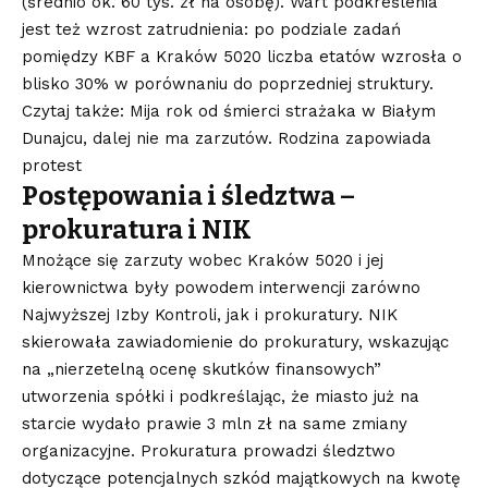
(średnio ok. 60 tys. zł na osobę)
. Wart podkreślenia
jest też wzrost zatrudnienia: po podziale zadań
pomiędzy KBF a Kraków 5020 liczba etatów wzrosła o
blisko 30% w porównaniu do poprzedniej struktury
.
Czytaj także: Mija rok od śmierci strażaka w Białym
Dunajcu, dalej nie ma zarzutów. Rodzina zapowiada
protest
Postępowania i śledztwa –
prokuratura i NIK
Mnożące się zarzuty wobec Kraków 5020 i jej
kierownictwa były powodem interwencji zarówno
Najwyższej Izby Kontroli, jak i prokuratury. NIK
skierowała zawiadomienie do prokuratury, wskazując
na „nierzetelną ocenę skutków finansowych”
utworzenia spółki i podkreślając, że miasto już na
starcie wydało prawie 3 mln zł na same zmiany
organizacyjne
. Prokuratura prowadzi śledztwo
dotyczące potencjalnych szkód majątkowych na kwotę