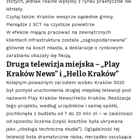
złotych, jednak realne wpływy z rynku praktycznie nie
istniały.
Czytaj także: Kraków wesprze sąsiednie gminy.
Pieniądze z SCT na czystsze powietrze
W efekcie mająca pracować na zewnętrznych
klientach infrastruktura została „zagospodarowana”
głównie na koszt miasta, a deklaracje o rynkowym
zarabianiu okazały się fikcją.
Druga telewizja miejska – „Play
Kraków News” i „Hello Kraków”
Kolejnym poważnym zarzutem wobec Kraków 5020
był pomysł uruchomienia drugiej miejskiej telewizji pod
nazwami Play Kraków News/Hello Kraków. Realizacja
tego projektu, według urzędników i samej spółki,
pochłonęła z budżetu od 7 do 20 mln zł – w zależności
od sposobu liczenia (część kosztów była ukrywana
jako „obsługa techniczna studia”)
. Oglądalność tej
telewizji była dramatycznie niska, nierzadko oscylująca