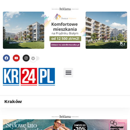
----- Reklama -----
Kraków
----- Reklama -----