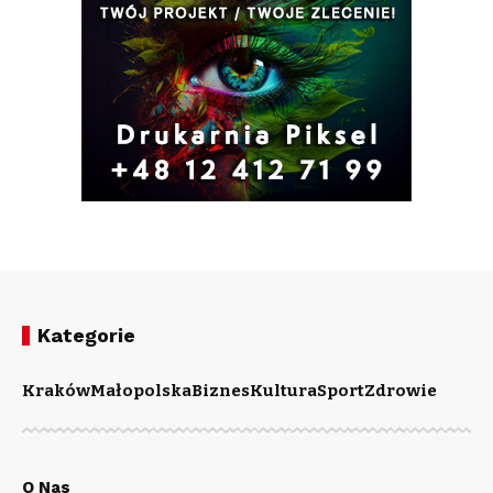
Kategorie
Kraków
Małopolska
Biznes
Kultura
Sport
Zdrowie
O Nas