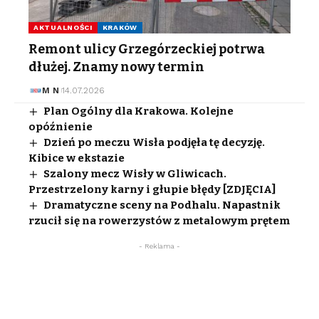
AKTUALNOŚCI
KRAKÓW
Remont ulicy Grzegórzeckiej potrwa
dłużej. Znamy nowy termin
M N
14.07.2026
Plan Ogólny dla Krakowa. Kolejne
opóźnienie
Dzień po meczu Wisła podjęła tę decyzję.
Kibice w ekstazie
Szalony mecz Wisły w Gliwicach.
Przestrzelony karny i głupie błędy [ZDJĘCIA]
Dramatyczne sceny na Podhalu. Napastnik
rzucił się na rowerzystów z metalowym prętem
- Reklama -