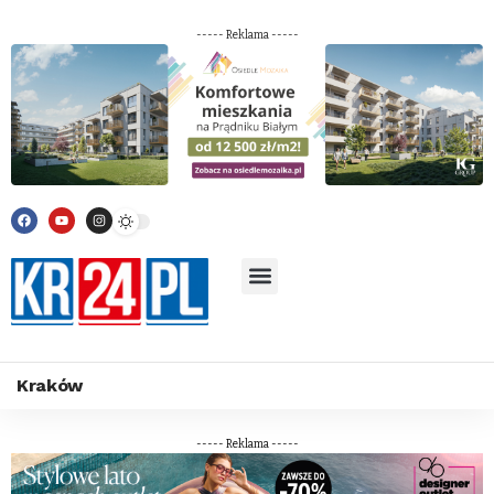
----- Reklama -----
Kraków
----- Reklama -----