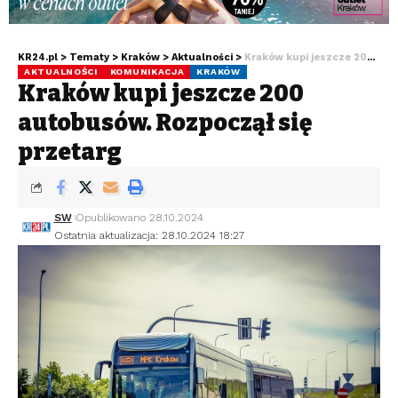
KR24.pl
>
Tematy
>
Kraków
>
Aktualności
>
Kraków kupi jeszcze 200 autobusów. Rozpoczął się przetarg
AKTUALNOŚCI
KOMUNIKACJA
KRAKÓW
Kraków kupi jeszcze 200
autobusów. Rozpoczął się
przetarg
SW
Opublikowano 28.10.2024
Ostatnia aktualizacja: 28.10.2024 18:27