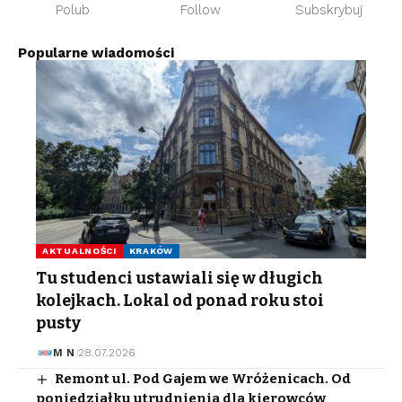
Polub
Follow
Subskrybuj
Popularne wiadomości
AKTUALNOŚCI
KRAKÓW
Tu studenci ustawiali się w długich
kolejkach. Lokal od ponad roku stoi
pusty
M N
28.07.2026
Remont ul. Pod Gajem we Wróżenicach. Od
poniedziałku utrudnienia dla kierowców