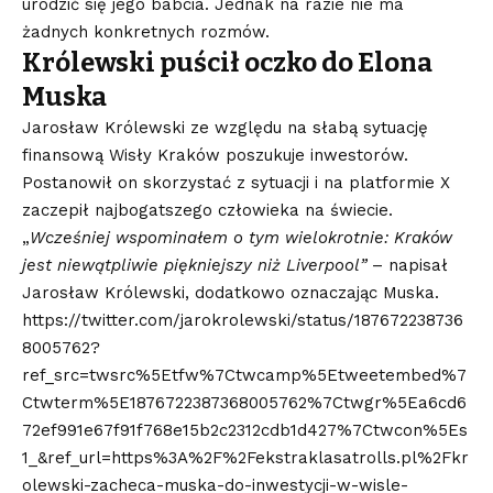
urodzić się jego babcia. Jednak na razie nie ma
żadnych konkretnych rozmów.
Królewski puścił oczko do Elona
Muska
Jarosław Królewski ze względu na słabą sytuację
finansową Wisły Kraków poszukuje inwestorów.
Postanowił on skorzystać z sytuacji i na platformie X
zaczepił najbogatszego człowieka na świecie.
„
Wcześniej wspominałem o tym wielokrotnie: Kraków
jest niewątpliwie piękniejszy niż Liverpool”
– napisał
Jarosław Królewski, dodatkowo oznaczając Muska.
https://twitter.com/jarokrolewski/status/187672238736
8005762?
ref_src=twsrc%5Etfw%7Ctwcamp%5Etweetembed%7
Ctwterm%5E1876722387368005762%7Ctwgr%5Ea6cd6
72ef991e67f91f768e15b2c2312cdb1d427%7Ctwcon%5Es
1_&ref_url=https%3A%2F%2Fekstraklasatrolls.pl%2Fkr
olewski-zacheca-muska-do-inwestycji-w-wisle-