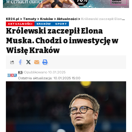
KR24.pl
>
Tematy
>
Kraków
>
Aktualności
>
Królewski zaczepił Elona Muska. Chodzi o inwestycję w Wisłę Kraków
AKTUALNOŚCI
KRAKÓW
SPORT
Królewski zaczepił Elona
Muska. Chodzi o inwestycję w
Wisłę Kraków
KS
Opublikowano 10.01.2025
Ostatnia aktualizacja: 10.01.2025 15:00