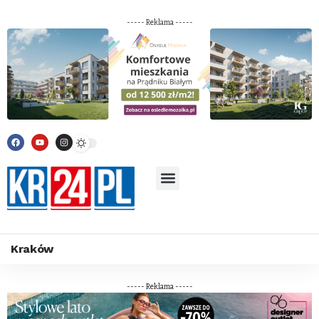
----- Reklama -----
Kraków
----- Reklama -----