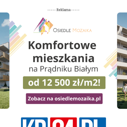
----- Reklama -----