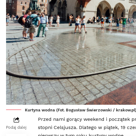
Kurtyna wodna (Fot. Bogusław Świerzowski / krakow.pl
Przed nami gorący weekend i początek p
stopni Celsjusza. Dlatego w piątek, 19 c
Podaj dalej
pierwszy w tym roku kurtyny wodne.