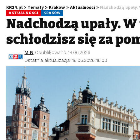
KR24.pl
>
Tematy
>
Kraków
>
Aktualności
>
Nadchodzą upały. 
AKTUALNOŚCI
KRAKÓW
Nadchodzą upały. W 
schłodzisz się za p
M N
Opublikowano 18.06.2026
Ostatnia aktualizacja: 18.06.2026 16:00