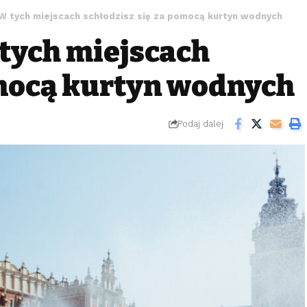
W tych miejscach schłodzisz się za pomocą kurtyn wodnych
tych miejscach
omocą kurtyn wodnych
Podaj dalej