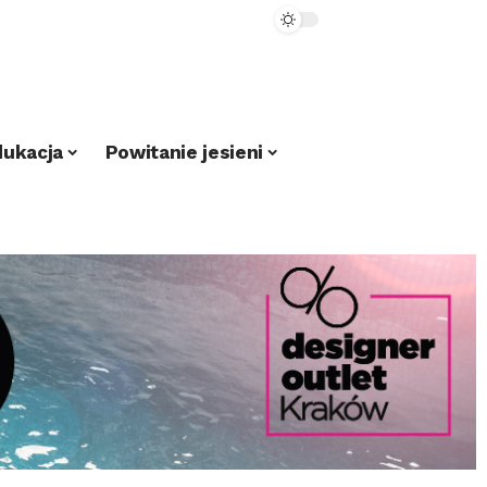
dukacja
Powitanie jesieni