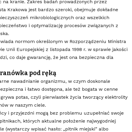
ąc na kranie. Zakres badań prowadzonych przez
ta Krakowa jest bardzo szeroki, obejmuje dokładne
ieczyszczeń mikrobiologicznych oraz wszelkich
pieczeństwo i optymalizację procesów związanych z
ska.
owiada normom określonym w Rozporządzeniu Ministra
e Unii Europejskiej z listopada 1998 r. w sprawie jakości
zi, co daje gwarancję, że jest ona bezpieczna dla
ranówka pod ręką
larne nawadnianie organizmu, w czym doskonale
ezpieczna i łatwo dostępna, ale też bogata w cenne
rywa potas, czyli pierwiastek życia tworzący elektrolity
ynów w naszym ciele.
ńcy i przyjezdni mogą bez problemu uzupełniać swoje
pitnikach, których aktualne położenie najwygodniej
(wystarczy wpisać hasło: „pitnik miejski” albo