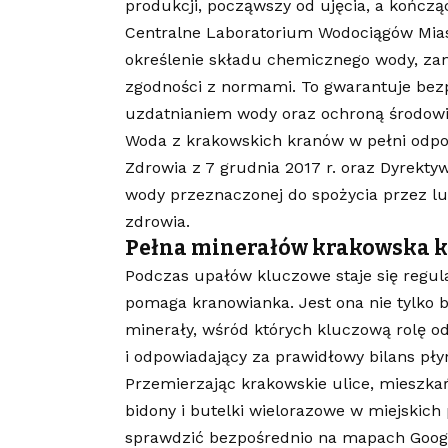
produkcji, począwszy od ujęcia, a kończ
Centralne Laboratorium Wodociągów Mias
określenie składu chemicznego wody, zan
zgodności z normami. To gwarantuje bez
uzdatnianiem wody oraz ochroną środowi
Woda z krakowskich kranów w pełni odp
Zdrowia z 7 grudnia 2017 r. oraz Dyrektywi
wody przeznaczonej do spożycia przez lud
zdrowia.
Pełna minerałów krakowska k
Podczas upałów kluczowe staje się regu
pomaga kranowianka. Jest ona nie tylko b
minerały, wśród których kluczową rolę odg
i odpowiadający za prawidłowy bilans pł
Przemierzając krakowskie ulice, mieszka
bidony i butelki wielorazowe w miejskich 
sprawdzić bezpośrednio na mapach Google 