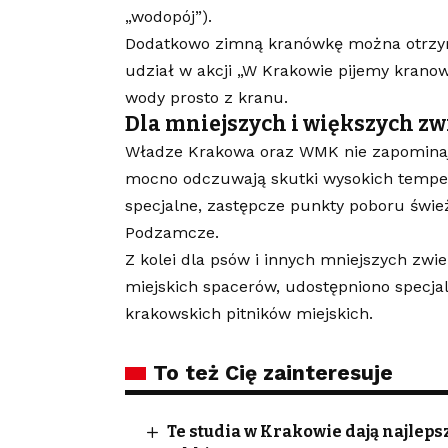
„wodopój”).
Dodatkowo zimną kranówkę można otrzyma
udział w akcji „W Krakowie pijemy kranowi
wody prosto z kranu.
Dla mniejszych i większych zw
Władze Krakowa oraz WMK nie zapominają
mocno odczuwają skutki wysokich temper
specjalne, zastępcze punkty poboru świeże
Podzamcze.
Z kolei dla psów i innych mniejszych z
miejskich spacerów, udostępniono specjaln
krakowskich pitników miejskich.
To też Cię zainteresuje
Te studia w Krakowie dają najleps