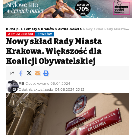
KR24.pl
>
Tematy
>
Kraków
>
Aktualności
>
Nowy skład Rady Miasta Krakowa. Większość dla Koalicji Obywatelskiej
AKTUALNOŚCI
KRAKÓW
Nowy skład Rady Miasta
Krakowa. Większość dla
Koalicji Obywatelskiej
MS
Opublikowano 09.04.2024
Ostatnia aktualizacja: 04.06.2024 23:32