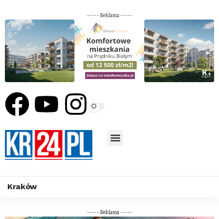
----- Reklama -----
Kraków
----- Reklama -----