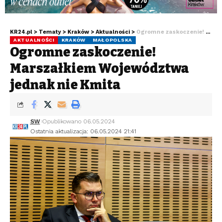
KR24.pl
>
Tematy
>
Kraków
>
Aktualności
>
Ogromne zaskoczenie! Marszałkiem Województwa jednak nie Kmita
AKTUALNOŚCI
KRAKÓW
MAŁOPOLSKA
Ogromne zaskoczenie!
Marszałkiem Województwa
jednak nie Kmita
SW
Opublikowano 06.05.2024
Ostatnia aktualizacja: 06.05.2024 21:41