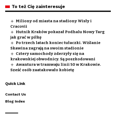
To też Cię zainteresuje
Miliony od miasta na stadiony Wisły i
Cracovii
Hutnik Kraków pokazał Podhalu Nowy Targ
jak grać w piłkę
Po trzech latach koniec tułaczki. Wiślanie
Skawina zagrają na swoim stadionie
Cztery samochody zderzyły się na
krakowskiej obwodnicy. Są poszkodowani
Awantura w tramwaju linii 50 w Krakowie.
Sześć osób zaatakowało kobietę
Quick Link
Contact Us
Blog Index