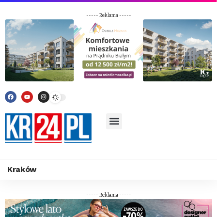
----- Reklama -----
Kraków
----- Reklama -----