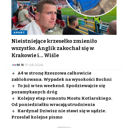
SPORT
Nieistniejące krzesełko zmieniło
wszystko. Anglik zakochał się w
Krakowie i… Wiśle
M N
01.08.2026
A4 w stronę Rzeszowa całkowicie
zablokowana. Wypadek na wysokości Bochni
To już w ten weekend. Spodziewajcie się
pozamykanych dróg
Kolejny etap remontu Mostu Kotlarskiego.
Od poniedziałku wracają utrudnienia
Kardynał Dziwisz nie stawi się w sądzie.
Przesłał kolejne pismo
- Reklama -