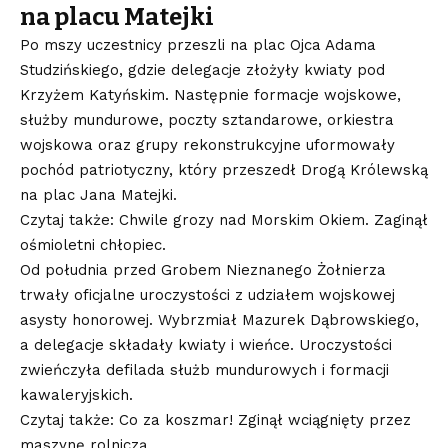
na placu Matejki
Po mszy uczestnicy przeszli na plac Ojca Adama
Studzińskiego, gdzie delegacje złożyły kwiaty pod
Krzyżem Katyńskim. Następnie formacje wojskowe,
służby mundurowe, poczty sztandarowe, orkiestra
wojskowa oraz grupy rekonstrukcyjne uformowały
pochód patriotyczny, który przeszedł Drogą Królewską
na plac Jana Matejki.
Czytaj także: Chwile grozy nad Morskim Okiem. Zaginął
ośmioletni chłopiec.
Od południa przed Grobem Nieznanego Żołnierza
trwały oficjalne uroczystości z udziałem wojskowej
asysty honorowej. Wybrzmiał Mazurek Dąbrowskiego,
a delegacje składały kwiaty i wieńce. Uroczystości
zwieńczyła defilada służb mundurowych i formacji
kawaleryjskich.
Czytaj także: Co za koszmar! Zginął wciągnięty przez
maszynę rolniczą.