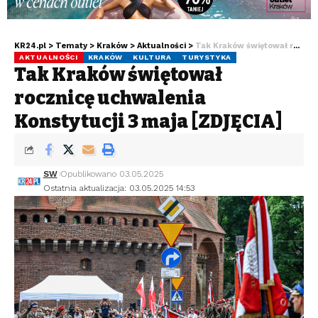
KR24.pl
>
Tematy
>
Kraków
>
Aktualności
>
Tak Kraków świętował rocznicę uchwalenia Konstytucji 3 maja [ZDJĘCIA]
AKTUALNOŚCI
KRAKÓW
KULTURA
TURYSTYKA
Tak Kraków świętował
rocznicę uchwalenia
Konstytucji 3 maja [ZDJĘCIA]
SW
Opublikowano 03.05.2025
Ostatnia aktualizacja: 03.05.2025 14:53