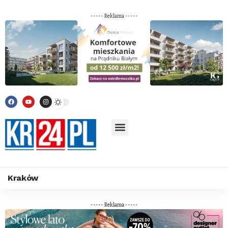
----- Reklama -----
Kraków
----- Reklama -----