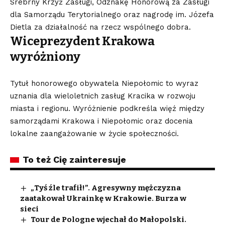
Srebrny Krzyż Zasługi, Odznakę Honorową za Zasługi
dla Samorządu Terytorialnego oraz nagrodę im. Józefa
Dietla za działalność na rzecz wspólnego dobra.
Wiceprezydent Krakowa
wyróżniony
Tytuł honorowego obywatela Niepołomic to wyraz
uznania dla wieloletnich zasług Kracika w rozwoju
miasta i regionu. Wyróżnienie podkreśla więź między
samorządami Krakowa i Niepołomic oraz docenia
lokalne zaangażowanie w życie społeczności.
To też Cię zainteresuje
„Tyś źle trafił!”. Agresywny mężczyzna
zaatakował Ukrainkę w Krakowie. Burza w
sieci
Tour de Pologne wjechał do Małopolski.