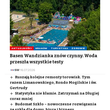
AKTUALNOŚCI
KRAKÓW
TURYSTYKA
ZDROWIE
Basen Wandzianka znów czynny. Woda
przeszła wszystkie testy
SW
16.07.2026
Ruszają kolejne remonty torowisk. Tym
razem Limanowskiego, Rondo Mogilskie i św.
Gertrudy
Statystyka nie kłamie. Zatrzymań na Długiej
coraz mniej
Budomat Szkło – nowoczesne rozwiązania
ze szkła dla domu, biura i biznesu.