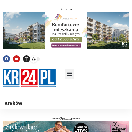
----- Reklama -----
Kraków
----- Reklama -----