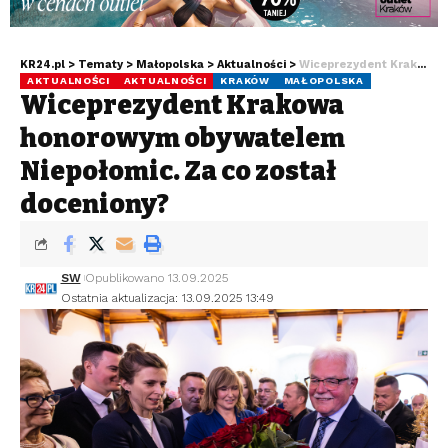
KR24.pl
>
Tematy
>
Małopolska
>
Aktualności
>
Wiceprezydent Krakowa honorowym obywatelem Niepołomic. Za co został doceniony?
AKTUALNOŚCI
AKTUALNOŚCI
KRAKÓW
MAŁOPOLSKA
Wiceprezydent Krakowa
honorowym obywatelem
Niepołomic. Za co został
doceniony?
SW
Opublikowano 13.09.2025
Ostatnia aktualizacja: 13.09.2025 13:49