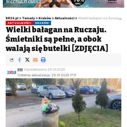
KR24.pl
>
Tematy
>
Kraków
>
Aktualności
>
Wielki bałagan na Ruczaju. Śmietniki są pełne, a obok walają się butelki [ZDJĘCIA]
AKTUALNOŚCI
KRAKÓW
Wielki bałagan na Ruczaju.
Śmietniki są pełne, a obok
walają się butelki [ZDJĘCIA]
SW
Opublikowano 29.01.2025
Ostatnia aktualizacja: 29.01.2025 17:11