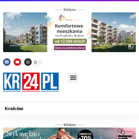
----- Reklama -----
Kraków
----- Reklama -----