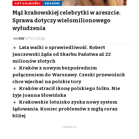
AKTUALNOŚCI
KRAKÓW
Mąż krakowskiej celebrytki w areszcie.
Sprawa dotyczy wielomilionowego
wyłudzenia
SW
07.07.2026
Lata walki o sprawiedliwość. Robert
Janczewski żąda od Skarbu Państwa aż 22
milionów złotych
Kraków z nowym bezpośrednim
połączeniem do Warszawy. Czeski przewoźnik
chce wjechać na polskie tory
Kraków stracił ikonę polskiego folku. Nie
żyje Joanna Słowińska
Krakowskie lotnisko zyska nowy system
lądowania. Koniec problemów z mgłą coraz
bliżej
- Reklama -