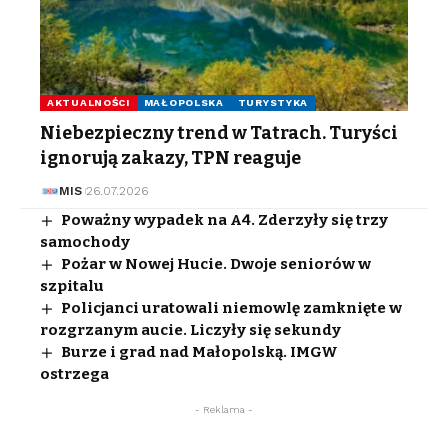
AKTUALNOŚCI
MAŁOPOLSKA
TURYSTYKA
Niebezpieczny trend w Tatrach. Turyści
ignorują zakazy, TPN reaguje
MIS
26.07.2026
Poważny wypadek na A4. Zderzyły się trzy
samochody
Pożar w Nowej Hucie. Dwoje seniorów w
szpitalu
Policjanci uratowali niemowlę zamknięte w
rozgrzanym aucie. Liczyły się sekundy
Burze i grad nad Małopolską. IMGW
ostrzega
- Reklama -