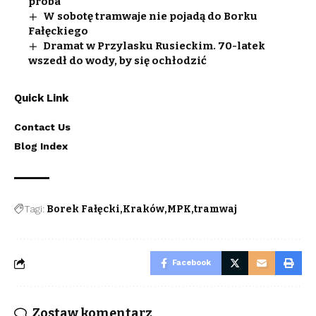
próba
W sobotę tramwaje nie pojadą do Borku
Fałęckiego
Dramat w Przylasku Rusieckim. 70-latek
wszedł do wody, by się ochłodzić
Quick Link
Contact Us
Blog Index
Tagi:
Borek Fałęcki
Kraków
MPK
tramwaj
Facebook
Zostaw komentarz