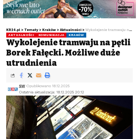
KR24.pl
>
Tematy
>
Kraków
>
Aktualności
>
Wykolejenie tramwaju na pętli Borek Fałęcki. Możliwe duże utrudnienia
AKTUALNOŚCI
KOMUNIKACJA
KRAKÓW
Wykolejenie tramwaju na pętli
Borek Fałęcki. Możliwe duże
utrudnienia
SW
Opublikowano 18.12.2025
Ostatnia aktualizacja: 18.12.2025 20:12