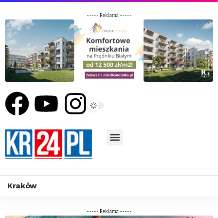
----- Reklama -----
Kraków
----- Reklama -----