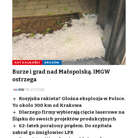
AKTUALNOŚCI
KRAKÓW
Burze i grad nad Małopolską. IMGW
ostrzega
SW
19.07.2026
Rosyjska rakieta? Głośna eksplozja w Polsce.
To około 300 km od Krakowa
Dlaczego firmy wybierają cięcie laserowe na
Śląsku do swoich projektów produkcyjnych
62-latek porażony prądem. Do szpitala
zabrał go śmigłowiec LPR