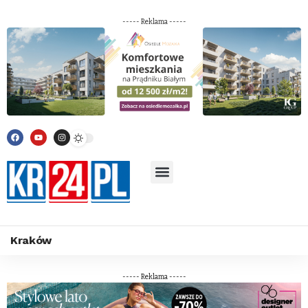
----- Reklama -----
Kraków
----- Reklama -----