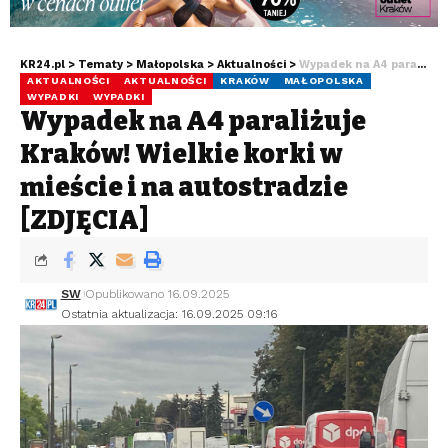
KR24.pl
>
Tematy
>
Małopolska
>
Aktualności
>
Wypadek na A4 paraliżuje Kraków! Wielkie korki w mieście i na autostradzie [ZDJĘCIA]
AKTUALNOŚCI
AKTUALNOŚCI
KRAKÓW
MAŁOPOLSKA
WYPADKI
WYPADKI
Wypadek na A4 paraliżuje
Kraków! Wielkie korki w
mieście i na autostradzie
[ZDJĘCIA]
SW
Opublikowano 16.09.2025
Ostatnia aktualizacja: 16.09.2025 09:16