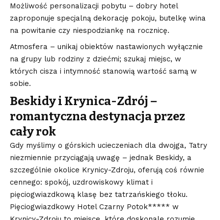
Możliwość personalizacji pobytu – dobry hotel
zaproponuje specjalną dekorację pokoju, butelkę wina
na powitanie czy niespodziankę na rocznicę.
Atmosfera – unikaj obiektów nastawionych wyłącznie
na grupy lub rodziny z dziećmi; szukaj miejsc, w
których cisza i intymność stanowią wartość samą w
sobie.
Beskidy i Krynica-Zdrój –
romantyczna destynacja przez
cały rok
Gdy myślimy o górskich ucieczeniach dla dwojga, Tatry
niezmiennie przyciągają uwagę – jednak Beskidy, a
szczególnie okolice Krynicy-Zdroju, oferują coś równie
cennego: spokój, uzdrowiskowy klimat i
pięciogwiazdkową klasę bez tatrzańskiego tłoku.
Pięciogwiazdkowy Hotel Czarny Potok***** w
Krynicy-Zdroju to miejsce, które doskonale rozumie