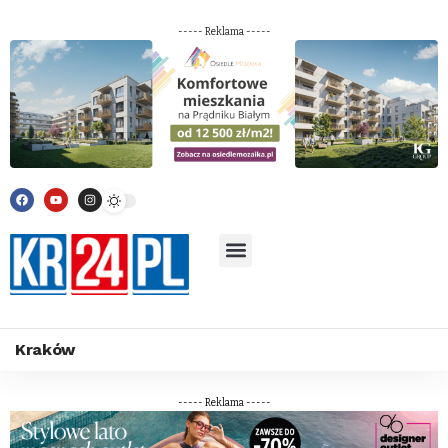
----- Reklama -----
Kraków
----- Reklama -----