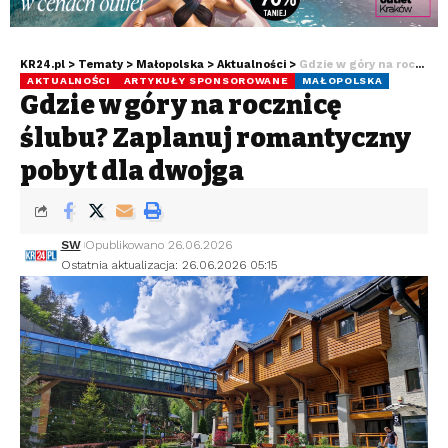
KR24.pl
>
Tematy
>
Małopolska
>
Aktualności
>
Gdzie w góry na rocznicę ślubu? Zaplanuj romantyczny pobyt dla dwojga
AKTUALNOŚCI
ARTYKUŁY SPONSOROWANE
MAŁOPOLSKA
Gdzie w góry na rocznicę
ślubu? Zaplanuj romantyczny
pobyt dla dwojga
SW
Opublikowano 26.06.2026
Ostatnia aktualizacja: 26.06.2026 05:15