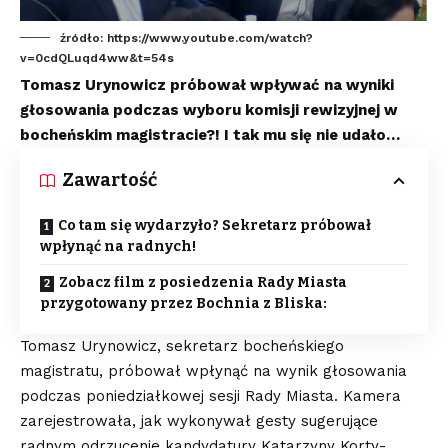
źródło: https://www.youtube.com/watch?
v=0cdQLuqd4ww&t=54s
Tomasz Urynowicz próbował wpływać na wyniki
głosowania podczas wyboru komisji rewizyjnej w
bocheńskim magistracie?! I tak mu się nie udało…
Zawartość
Co tam się wydarzyło? Sekretarz próbował
wpłynąć na radnych!
Zobacz film z posiedzenia Rady Miasta
przygotowany przez Bochnia z Bliska:
Tomasz Urynowicz, sekretarz bocheńskiego
magistratu, próbował wpłynąć na wynik głosowania
podczas poniedziałkowej sesji Rady Miasta. Kamera
zarejestrowała, jak wykonywał gesty sugerujące
radnym odrzucenie kandydatury Katarzyny Korty-