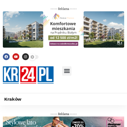
----- Reklama -----
Kraków
----- Reklama -----