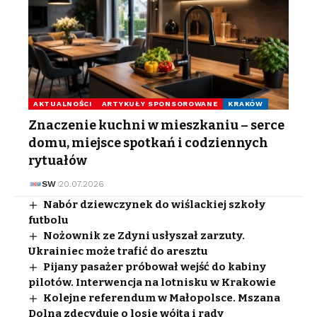
AKTUALNOŚCI
ARTYKUŁY SPONSOROWANE
KRAKÓW
Znaczenie kuchni w mieszkaniu – serce
domu, miejsce spotkań i codziennych
rytuałów
SW
20.07.2026
Nabór dziewczynek do wiślackiej szkoły
futbolu
Nożownik ze Zdyni usłyszał zarzuty.
Ukrainiec może trafić do aresztu
Pijany pasażer próbował wejść do kabiny
pilotów. Interwencja na lotnisku w Krakowie
Kolejne referendum w Małopolsce. Mszana
Dolna zdecyduje o losie wójta i rady