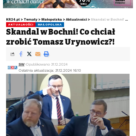
KR24.pl
>
Tematy
>
Małopolska
>
Aktualności
>
Skandal w Bochni! Co chciał zrobić Tomasz Urynowicz?!
AKTUALNOŚCI
MAŁOPOLSKA
Skandal w Bochni! Co chciał
zrobić Tomasz Urynowicz?!
SW
Opublikowano 31.12.2024
Ostatnia aktualizacja: 31.12.2024 16:10