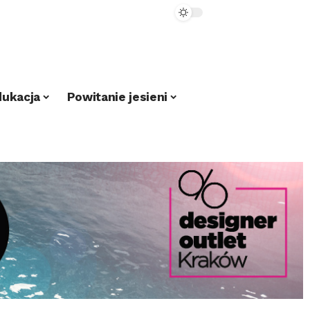
dukacja
Powitanie jesieni