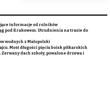
jące informacje od rolników
ąg pod Krakowem. Utrudnienia na trasie do
ków wodnych z Małopolski
cu. Most długości pięciu boisk piłkarskich
. Zerwany dach szkoły, powalone drzewa i