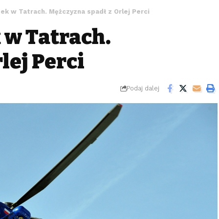
ek w Tatrach. Mężczyzna spadł z Orlej Perci
 w Tatrach.
lej Perci
Podaj dalej