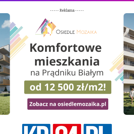
----- Reklama -----