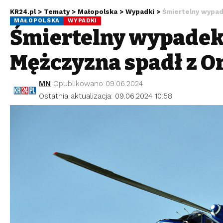
KR24.pl
>
Tematy
>
Małopolska
>
Wypadki
>
Śmiertelny wypad
MAŁOPOLSKA
WYPADKI
Śmiertelny wypadek
Mężczyzna spadł z Or
MN
Opublikowano 09.06.2024
Ostatnia aktualizacja: 09.06.2024 10:58