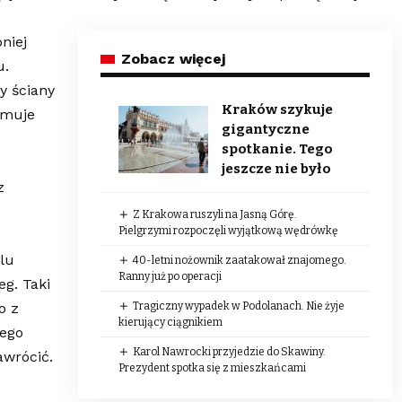
niej
Zobacz więcej
u.
y ściany
Kraków szykuje
ormuje
gigantyczne
spotkanie. Tego
jeszcze nie było
z
Z Krakowa ruszyli na Jasną Górę.
Pielgrzymi rozpoczęli wyjątkową wędrówkę
elu
40-letni nożownik zaatakował znajomego.
Ranny już po operacji
eg. Taki
o z
Tragiczny wypadek w Podolanach. Nie żyje
kierujący ciągnikiem
ego
Karol Nawrocki przyjedzie do Skawiny.
awrócić.
Prezydent spotka się z mieszkańcami