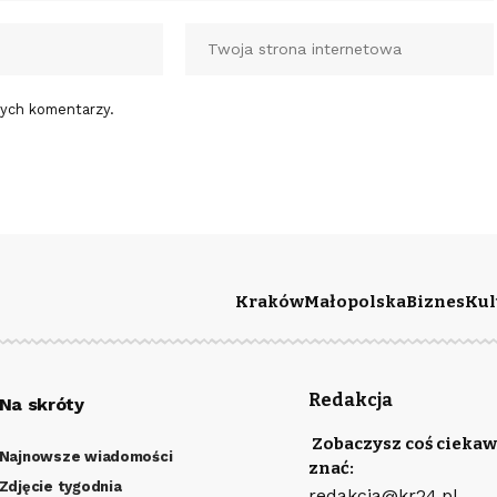
nych komentarzy.
Kraków
Małopolska
Biznes
Kul
Redakcja
Na skróty
Zobaczysz coś ciekaw
Najnowsze wiadomości
znać:
Zdjęcie tygodnia
redakcja@kr24.pl