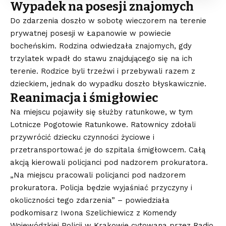
Wypadek na posesji znajomych
Do zdarzenia doszło w sobotę wieczorem na terenie
prywatnej posesji w Łapanowie w powiecie
bocheńskim. Rodzina odwiedzała znajomych, gdy
trzylatek wpadł do stawu znajdującego się na ich
terenie. Rodzice byli trzeźwi i przebywali razem z
dzieckiem, jednak do wypadku doszło błyskawicznie.
Reanimacja i śmigłowiec
Na miejscu pojawiły się służby ratunkowe, w tym
Lotnicze Pogotowie Ratunkowe. Ratownicy zdołali
przywrócić dziecku czynności życiowe i
przetransportować je do szpitala śmigłowcem. Całą
akcją kierowali policjanci pod nadzorem prokuratora.
„Na miejscu pracowali policjanci pod nadzorem
prokuratora. Policja będzie wyjaśniać przyczyny i
okoliczności tego zdarzenia” – powiedziała
podkomisarz Iwona Szelichiewicz z Komendy
Wojewódzkiej Policji w Krakowie cytowana przez Radio