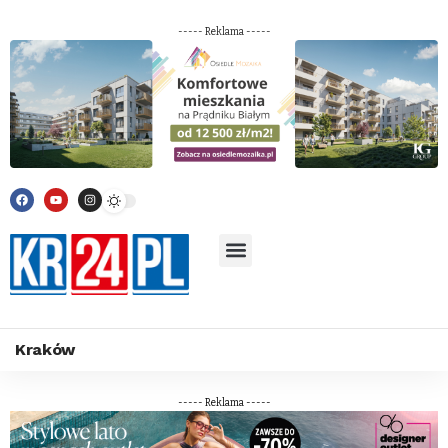
----- Reklama -----
Kraków
----- Reklama -----