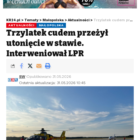
KR24.pl
>
Tematy
>
Małopolska
>
Aktualności
>
Trzylatek cudem przeżył utonięcie w stawie. Interweniował LPR
AKTUALNOŚCI
MAŁOPOLSKA
Trzylatek cudem przeżył
utonięcie w stawie.
Interweniował LPR
SW
Opublikowano 31.05.2026
Ostatnia aktualizacja: 31.05.2026 10:45