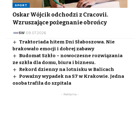
SPORT
Oskar Wójcik odchodzi z Cracovii.
Wzruszające pożegnanie obrońcy
SW
09.07.2026
Traktoriada hitem Dni Słaboszowa. Nie
brakowało emocji i dobrej zabawy
Budomat Szkło – nowoczesne rozwiązania
ze szkła dla domu, biura i biznesu.
Rekord dzienny na lotnisku w Balicach
Poważny wypadek na S7 w Krakowie. Jedna
osoba trafiła do szpitala
- Reklama -