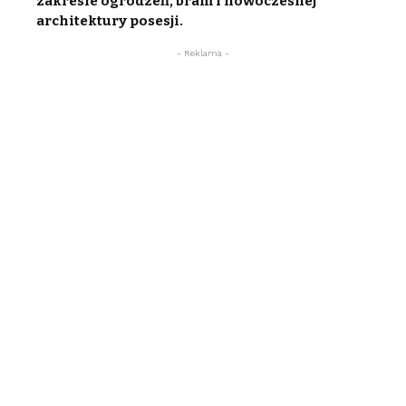
zakresie ogrodzeń, bram i nowoczesnej
architektury posesji.
- Reklama -