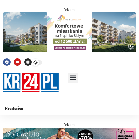
----- Reklama -----
Kraków
----- Reklama -----