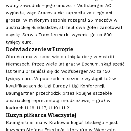
wolny zawodnik – jego umowa z Wolfsberger AC
wygasła, więc Cracovia nie zapłaciła za niego ani
grosza. W minionym sezonie rozegrał 25 meczów w
austriackiej Bundeslidze, strzelił dwa gole i zanotował
asystę. Serwis Transfermarkt wycenia go na 600
tysięcy euro.
Doświadczenie w Europie
Obrońca ma za sobą wieloletnią karierę w Austrii i
Niemczech. Przez wiele lat grał w Bochum, skąd sześć
lat temu przeniósł się do Wolfsberger AC za 150
tysięcy euro. W poprzednim sezonie wystąpił też w
kwalifikacjach do Ligi Europy i Ligi Konferencji.
Baumgartner przechodził przez kolejne szczeble
austriackiej reprezentacji młodzieżowej – grał w
kadrach U-16, U-17, U-19 i U-21.
Kuzyn piłkarza Wieczystej
Baumgartner ma w Krakowie kogoś bliskiego – jest
kuzynem Stefana Feiertaga, który gra w Wieczystej