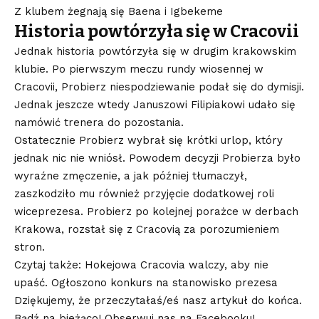
Z klubem żegnają się Baena i Igbekeme
Historia powtórzyła się w Cracovii
Jednak historia powtórzyła się w drugim krakowskim
klubie. Po pierwszym meczu rundy wiosennej w
Cracovii, Probierz niespodziewanie podał się do dymisji.
Jednak jeszcze wtedy Januszowi Filipiakowi udało się
namówić trenera do pozostania.
Ostatecznie Probierz wybrał się krótki urlop, który
jednak nic nie wniósł. Powodem decyzji Probierza było
wyraźne zmęczenie, a jak później tłumaczył,
zaszkodziło mu również przyjęcie dodatkowej roli
wiceprezesa. Probierz po kolejnej porażce w derbach
Krakowa, rozstał się z Cracovią za porozumieniem
stron.
Czytaj także: Hokejowa Cracovia walczy, aby nie
upaść. Ogłoszono konkurs na stanowisko prezesa
Dziękujemy, że przeczytałaś/eś nasz artykuł do końca.
Bądź na bieżąco! Obserwuj nas na Facebooku!