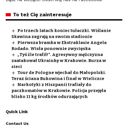
To też Cię zainteresuje
Po trzech latach koniec tułaczki. Wiślanie
Skawina zagrają na swoim stadionie
Pierwsza bramka w Ekstraklasie Angela
Rodado. Wisła ponownie zwycięska
„Tyś źle trafił!”. Agresywny mężczyzna
zaatakował Ukrainkę w Krakowie. Burza w
sieci
Tour de Pologne wjechał do Małopolski.
Teraz ściana Bukowina i finał w Wieliczce
Narkotyki z Hiszpanii trafiały do
paczkomatów w Krakowie. Policja przejęła
blisko 11 kg środków odurzających
Quick Link
Contact Us