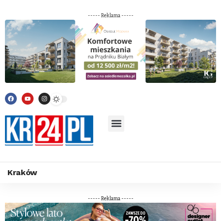
----- Reklama -----
Kraków
----- Reklama -----