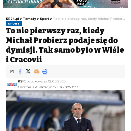
KR24.pl
>
Tematy
>
Sport
>
To nie pierwszy raz, kiedy Michał Probierz podaje się do dymisji. Tak samo było w Wiśle i Cracovii
SPORT
To nie pierwszy raz, kiedy
Michał Probierz podaje się do
dymisji. Tak samo było w Wiśle
i Cracovii
KS
Opublikowano 12.06.2025
Ostatnia aktualizacja: 12.06.2025 11:17