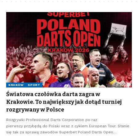
KRAKÓW
SPORT
Światowa czołówka darta zagra w
Krakowie. To największy jak dotąd turniej
rozgrywany w Polsce
Rozgrywki Professional Darts Corporation po raz
pierwszy przybędą do Polski wraz z cyklem European Tour. Stanie
się tak za sprawą zawodów Superbet Poland Darts Open…