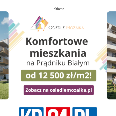
----- Reklama -----