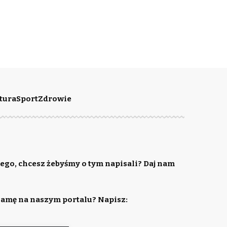
tura
Sport
Zdrowie
ego, chcesz żebyśmy o tym napisali? Daj nam
lamę na naszym portalu? Napisz: