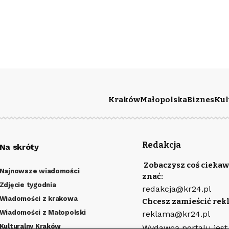
Kraków
Małopolska
Biznes
Kul
Redakcja
Na skróty
Zobaczysz coś ciekaw
Najnowsze wiadomości
znać:
Zdjęcie tygodnia
redakcja@kr24.pl
Wiadomości z krakowa
Chcesz zamieścić rek
Wiadomości z Małopolski
reklama@kr24.pl
Kulturalny Kraków
Wydawcą portalu jest