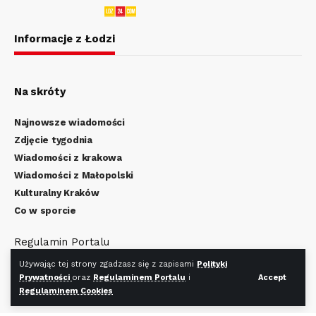
Informacje z Łodzi
Na skróty
Najnowsze wiadomości
Zdjęcie tygodnia
Wiadomości z krakowa
Wiadomości z Małopolski
Kulturalny Kraków
Co w sporcie
Regulamin Portalu
Polityka Prywatności
Używając tej strony zgadzasz się z zapisami
Polityki
Regulamin Cookies
Prywatności
oraz
Regulaminem Portalu
i
Accept
Regulaminem Cookies