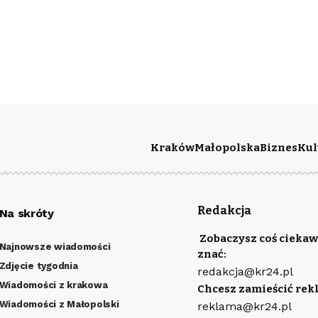
Kraków
Małopolska
Biznes
Kul
Redakcja
Na skróty
Zobaczysz coś ciekaw
Najnowsze wiadomości
znać:
Zdjęcie tygodnia
redakcja@kr24.pl
Wiadomości z krakowa
Chcesz zamieścić rek
Wiadomości z Małopolski
reklama@kr24.pl