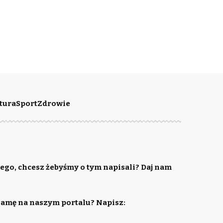
tura
Sport
Zdrowie
ego, chcesz żebyśmy o tym napisali? Daj nam
lamę na naszym portalu? Napisz: