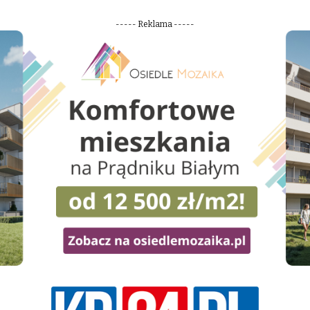
----- Reklama -----