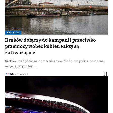
KRAKÓW
Kraków dołączy do kampanii przeciwko
przemocy wobec kobiet. Fakty są
zatrważające
Kraków rozbłyśnie na pomarańczowo. Ma to związek z coroczną
akcją "Orange Day".…
KS
21.11.2024