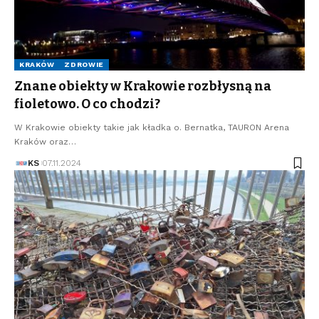
KRAKÓW
ZDROWIE
Znane obiekty w Krakowie rozbłysną na
fioletowo. O co chodzi?
W Krakowie obiekty takie jak kładka o. Bernatka, TAURON Arena
Kraków oraz…
KS
07.11.2024