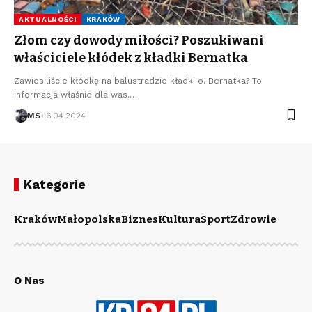
AKTUALNOŚCI
KRAKÓW
Złom czy dowody miłości? Poszukiwani
właściciele kłódek z kładki Bernatka
Zawiesiliście kłódkę na balustradzie kładki o. Bernatka? To
informacja właśnie dla was.…
MS
16.04.2024
Kategorie
Kraków
Małopolska
Biznes
Kultura
Sport
Zdrowie
O Nas