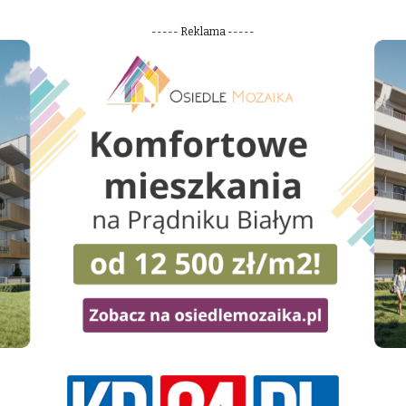
----- Reklama -----