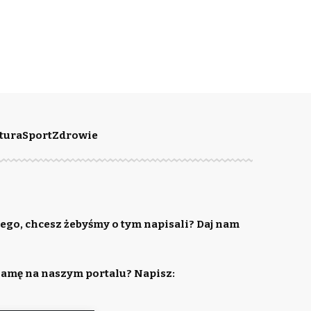
tura
Sport
Zdrowie
ego, chcesz żebyśmy o tym napisali? Daj nam
lamę na naszym portalu? Napisz: