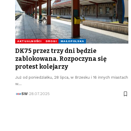
AKTUALNOŚCI
DROGI
MAŁOPOLSKA
DK75 przez trzy dni będzie
zablokowana. Rozpoczyna się
protest kolejarzy
Już od poniedziałku, 28 lipca, w Brzesku i 16 innych miastach
w…
SW
28.07.2025