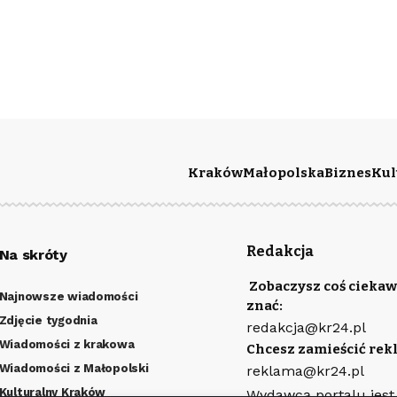
Kraków
Małopolska
Biznes
Kul
Redakcja
Na skróty
Zobaczysz coś ciekaw
Najnowsze wiadomości
znać:
Zdjęcie tygodnia
redakcja@kr24.pl
Wiadomości z krakowa
Chcesz zamieścić rek
Wiadomości z Małopolski
reklama@kr24.pl
Kulturalny Kraków
Wydawcą portalu jest