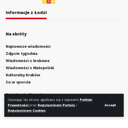
Informacje z Łodzi
Na skróty
Najnowsze wiadomości
Zdjęcie tygodnia
Wiadomości z krakowa
Wiadomości z Małopolski
Kulturalny Kraków
Co w sporcie
Regulamin Portalu
Używając tej strony zgadzasz się z zapisami
Polityki
Polityka Prywatności
Prywatności
oraz
Regulaminem Portalu
i
Accept
Regulamin Cookies
Regulaminem Cookies
Redakcja