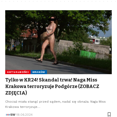
AKTUALNOŚCI
KRAKÓW
Tylko w KR24! Skandal trwa! Naga Miss
Krakowa terroryzuje Podgórze (ZOBACZ
ZDJĘCIA)
Chociaż miała stanąć przed sądem, nadal się obnaża. Naga Miss
Krakowa terroryzuje…
SW
18.06.2024