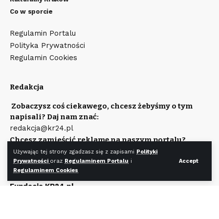
Co w sporcie
Regulamin Portalu
Polityka Prywatności
Regulamin Cookies
Redakcja
Zobaczysz coś ciekawego, chcesz żebyśmy o tym
napisali? Daj nam znać:
redakcja@kr24.pl
Chcesz zamieścić reklamę na naszym portalu?
Napisz:
Używając tej strony zgadzasz się z zapisami
Polityki
reklama@kr24.pl
Prywatności
oraz
Regulaminem Portalu
i
Accept
Regulaminem Cookies
Wydawcą portalu jest
Fundacja KR24.pl
Wpisana do rejestru Stowarzyszeń, Innych Organizacji
Społecznych i Zawodowych, Fundacji Oraz