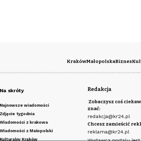
Kraków
Małopolska
Biznes
Kul
Redakcja
Na skróty
Zobaczysz coś ciekaw
Najnowsze wiadomości
znać:
Zdjęcie tygodnia
redakcja@kr24.pl
Wiadomości z krakowa
Chcesz zamieścić rek
Wiadomości z Małopolski
reklama@kr24.pl
Kulturalny Kraków
Wydawcą portalu jest