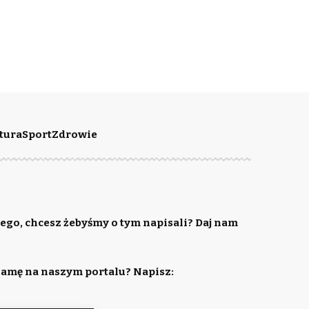
tura
Sport
Zdrowie
ego, chcesz żebyśmy o tym napisali? Daj nam
lamę na naszym portalu? Napisz: