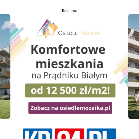
----- Reklama -----