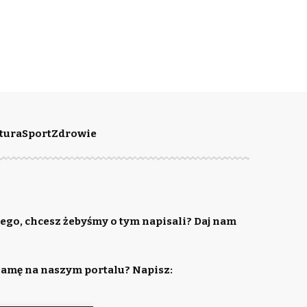
tura
Sport
Zdrowie
ego, chcesz żebyśmy o tym napisali? Daj nam
lamę na naszym portalu? Napisz: