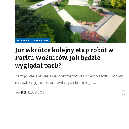
BIZNES
KRAKÓW
Już wkrótce kolejny etap robót w
Parku Woźniców. Jak będzie
wyglądał park?
Zarząd Zieleni Miejskiej poinformował o podpisaniu umowy
na realizację robót budowlanych kolejnego…
KS
15.07.2024