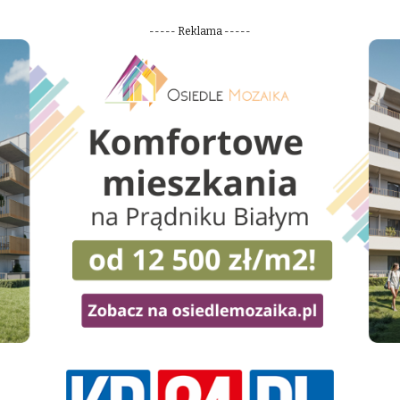
----- Reklama -----