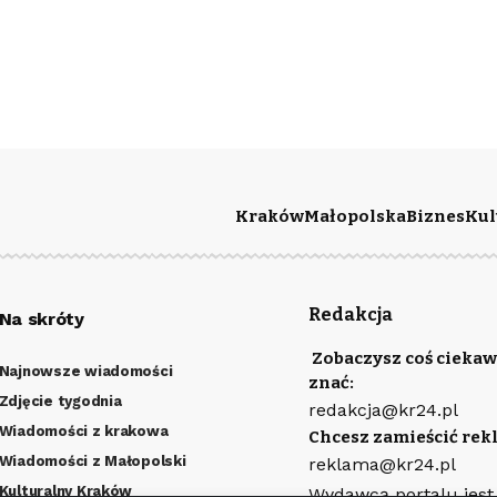
Kraków
Małopolska
Biznes
Kul
Redakcja
Na skróty
Zobaczysz coś ciekaw
Najnowsze wiadomości
znać:
Zdjęcie tygodnia
redakcja@kr24.pl
Wiadomości z krakowa
Chcesz zamieścić rek
Wiadomości z Małopolski
reklama@kr24.pl
Kulturalny Kraków
Wydawcą portalu jest