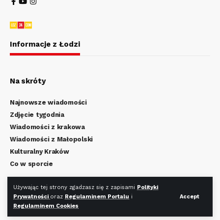
Informacje z Łodzi
Na skróty
Najnowsze wiadomości
Zdjęcie tygodnia
Wiadomości z krakowa
Wiadomości z Małopolski
Kulturalny Kraków
Co w sporcie
Regulamin Portalu
Używając tej strony zgadzasz się z zapisami
Polityki
Prywatności
oraz
Regulaminem Portalu
i
Accept
Polityka Prywatności
Regulaminem Cookies
Regulamin Cookies