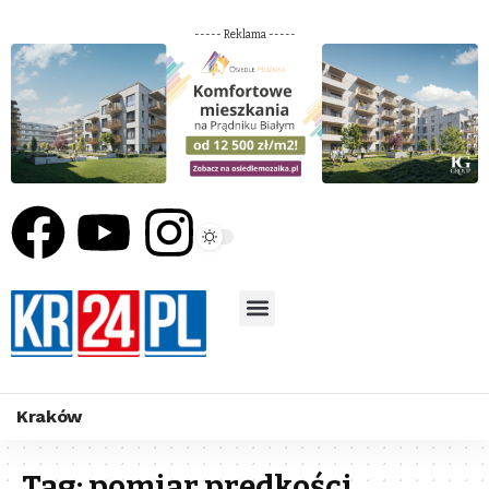
----- Reklama -----
Kraków
Tag:
pomiar prędkości