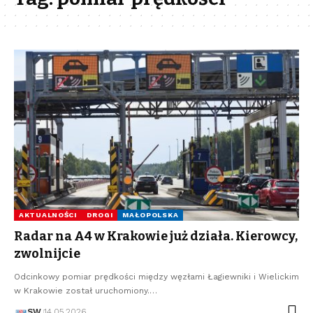
AKTUALNOŚCI
DROGI
MAŁOPOLSKA
Radar na A4 w Krakowie już działa. Kierowcy,
zwolnijcie
Odcinkowy pomiar prędkości między węzłami Łagiewniki i Wielickim
w Krakowie został uruchomiony.…
SW
14.05.2026