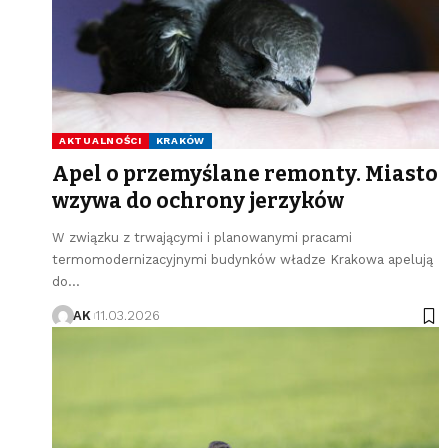
AKTUALNOŚCI
KRAKÓW
Apel o przemyślane remonty. Miasto
wzywa do ochrony jerzyków
W związku z trwającymi i planowanymi pracami
termomodernizacyjnymi budynków władze Krakowa apelują
do…
AK
11.03.2026