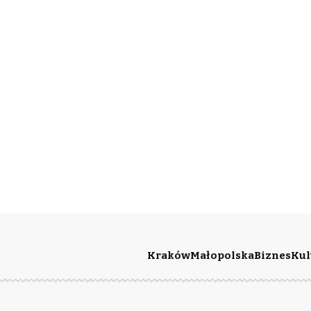
Kraków
Małopolska
Biznes
Kul