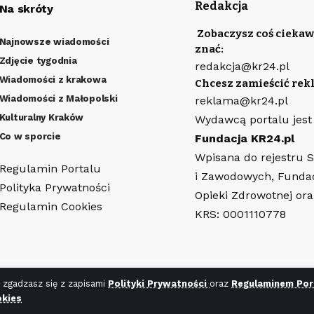
Redakcja
Na skróty
Zobaczysz coś ciekaw
Najnowsze wiadomości
znać:
Zdjęcie tygodnia
redakcja@kr24.pl
Wiadomości z krakowa
Chcesz zamieścić rek
Wiadomości z Małopolski
reklama@kr24.pl
Kulturalny Kraków
Wydawcą portalu jest
Co w sporcie
Fundacja KR24.pl
Wpisana do rejestru 
Regulamin Portalu
i Zawodowych, Funda
Polityka Prywatności
Opieki Zdrowotnej or
Regulamin Cookies
KRS: 0001110778
 zgadzasz się z zapisami
Polityki Prywatności
oraz
Regulaminem Por
7.pl
kies