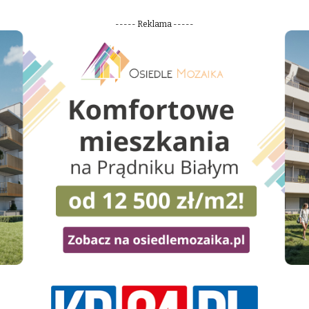
----- Reklama -----