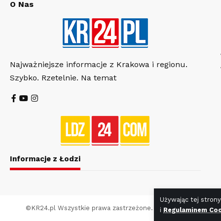
O Nas
Najważniejsze informacje z Krakowa i regionu.
Szybko. Rzetelnie. Na temat
Informacje z Łodzi
Używając tej strony
©
KR24.pl
Wszystkie prawa zastrzeżone. Wykonanie strony
WR
i
Regulaminem Coo