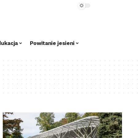
dukacja
Powitanie jesieni