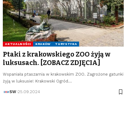
AKTUALNOŚCI
KRAKÓW
TURYSTYKA
Ptaki z krakowskiego ZOO żyją w
luksusach. [ZOBACZ ZDJĘCIA]
Wspaniała ptaszarnia w krakowskim ZOO. Zagrożone gatunki
żyją w luksusie! Krakowski Ogród…
SW
25.09.2024