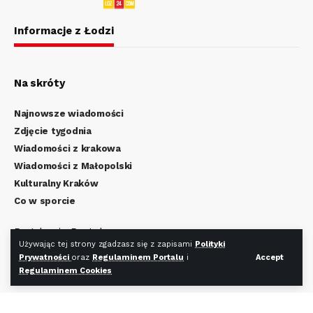
Informacje z Łodzi
Na skróty
Najnowsze wiadomości
Zdjęcie tygodnia
Wiadomości z krakowa
Wiadomości z Małopolski
Kulturalny Kraków
Co w sporcie
Regulamin Portalu
Używając tej strony zgadzasz się z zapisami
Polityki
Polityka Prywatności
Prywatności
oraz
Regulaminem Portalu
i
Accept
Regulamin Cookies
Regulaminem Cookies
Redakcja