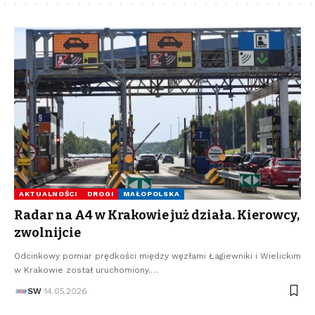
AKTUALNOŚCI
DROGI
MAŁOPOLSKA
Radar na A4 w Krakowie już działa. Kierowcy,
zwolnijcie
Odcinkowy pomiar prędkości między węzłami Łagiewniki i Wielickim
w Krakowie został uruchomiony.…
SW
14.05.2026