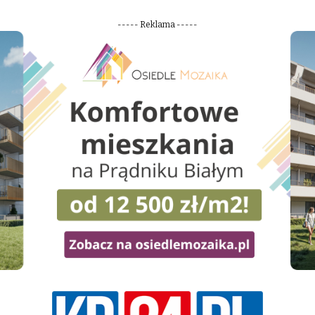
----- Reklama -----