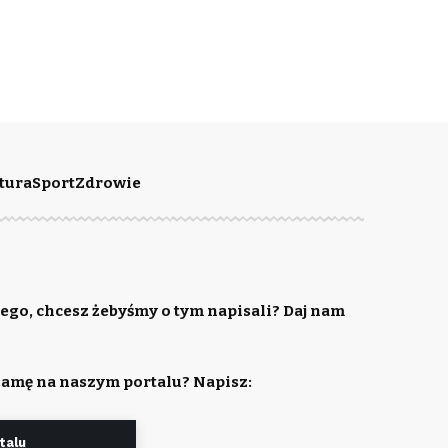
tura
Sport
Zdrowie
ego, chcesz żebyśmy o tym napisali? Daj nam
lamę na naszym portalu? Napisz:
talu