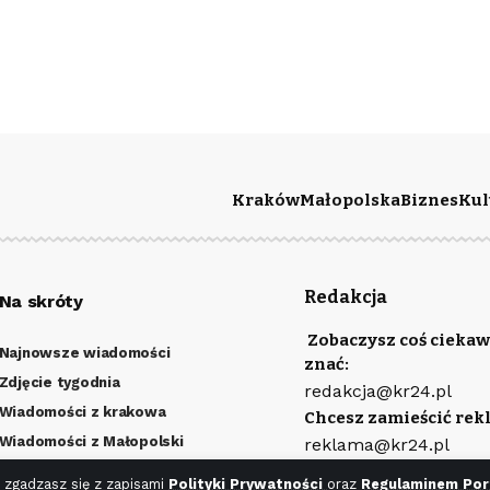
Kraków
Małopolska
Biznes
Kul
Redakcja
Na skróty
Zobaczysz coś ciekaw
Najnowsze wiadomości
znać:
Zdjęcie tygodnia
redakcja@kr24.pl
Wiadomości z krakowa
Chcesz zamieścić rek
Wiadomości z Małopolski
reklama@kr24.pl
Kulturalny Kraków
Wydawcą portalu jest
 zgadzasz się z zapisami
Polityki Prywatności
oraz
Regulaminem Por