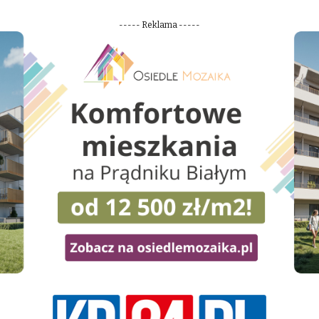
----- Reklama -----