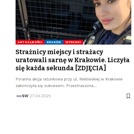
AKTUALNOŚCI
KRAKÓW
WYPADKI
Strażnicy miejscy i strażacy
uratowali sarnę w Krakowie. Liczyła
się każda sekunda [ZDJĘCIA]
Poranna akcja ratunkowa przy ul. Niebieskiej w Krakowie
zakończyła się sukcesem. Przestraszona…
SW
27.04.2025