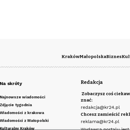
Kraków
Małopolska
Biznes
Kul
Redakcja
Na skróty
Zobaczysz coś ciekaw
Najnowsze wiadomości
znać:
Zdjęcie tygodnia
redakcja@kr24.pl
Wiadomości z krakowa
Chcesz zamieścić rek
Wiadomości z Małopolski
reklama@kr24.pl
Kulturalny Kraków
Wydawcą portalu jest