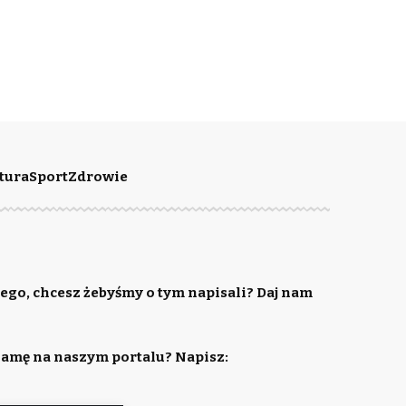
tura
Sport
Zdrowie
ego, chcesz żebyśmy o tym napisali? Daj nam
lamę na naszym portalu? Napisz: