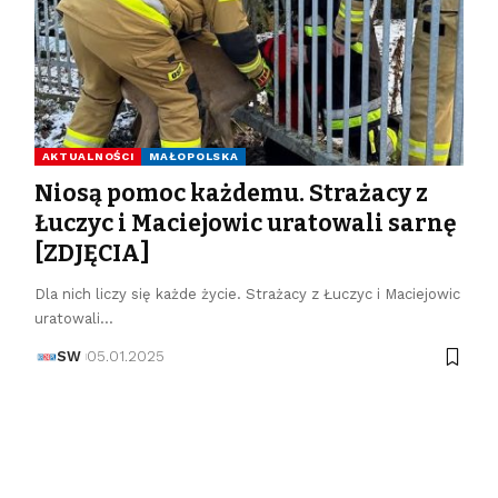
AKTUALNOŚCI
MAŁOPOLSKA
Niosą pomoc każdemu. Strażacy z
Łuczyc i Maciejowic uratowali sarnę
[ZDJĘCIA]
Dla nich liczy się każde życie. Strażacy z Łuczyc i Maciejowic
uratowali…
SW
05.01.2025