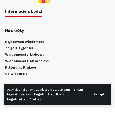
Informacje z Łodzi
Na skróty
Najnowsze wiadomości
Zdjęcie tygodnia
Wiadomości z krakowa
Wiadomości z Małopolski
Kulturalny Kraków
Co w sporcie
Regulamin Portalu
Używając tej strony zgadzasz się z zapisami
Polityki
Polityka Prywatności
Prywatności
oraz
Regulaminem Portalu
i
Accept
Regulamin Cookies
Regulaminem Cookies
Redakcja